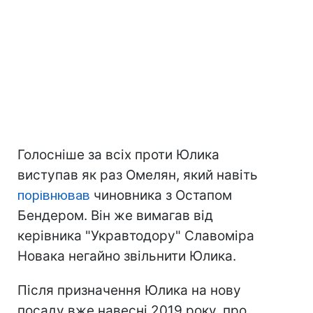
Голосніше за всіх проти Юлика
виступав як раз Омелян, який навіть
порівнював
чиновника з Остапом
Бендером. Він же вимагав від
керівника "Укравтодору" Славоміра
Новака негайно звільнити Юлика.
Після призначення Юлика на нову
посаду вже навесні 2019 року, про