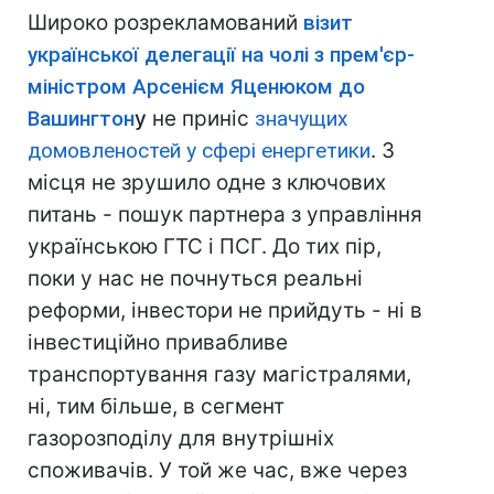
Широко розрекламований
візит
української делегації на чолі з прем'єр-
міністром Арсенієм Яценюком до
Вашингтон
у
не приніс
значущих
домовленостей у сфері енергетики
. З
місця не зрушило одне з ключових
питань - пошук партнера з управління
українською ГТС і ПСГ. До тих пір,
поки у нас не почнуться реальні
реформи, інвестори не прийдуть - ні в
інвестиційно привабливе
транспортування газу магістралями,
ні, тим більше, в сегмент
газорозподілу для внутрішніх
споживачів. У той же час, вже через