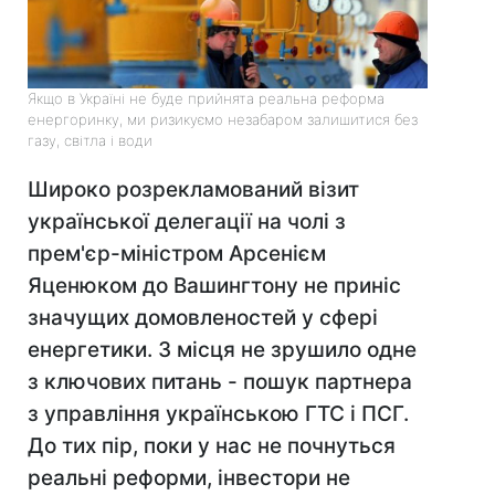
Якщо в Україні не буде прийнята реальна реформа
енергоринку, ми ризикуємо незабаром залишитися без
газу, світла і води
Широко розрекламований візит
української делегації на чолі з
прем'єр-міністром Арсенієм
Яценюком до Вашингтону не приніс
значущих домовленостей у сфері
енергетики. З місця не зрушило одне
з ключових питань - пошук партнера
з управління українською ГТС і ПСГ.
До тих пір, поки у нас не почнуться
реальні реформи, інвестори не