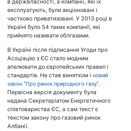
в держвласності, а компанії, які їх
експлуатують, були акціоновані і
частково приватизовані. У 2013 році в
Україні було 54 таких компанії, які
прийнято називати облгазами.
В Україні після підписання Угоди про
Асоціацію з ЄС стало модним
апелювати до європейських правил і
стандартів. Не став винятком і
новий
закон "Про ринок природного газу"
.
Первісна версія документу була
надана Секретаріатом Енергетичного
співтовариства ЄС, а сам текст є
текстом закону про газовий ринок
Албанії.