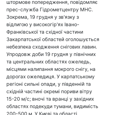
штормове попередження, повідомляє
прес-служба Гідрометцентру МНС.
Зокрема, 19 грудня у зв'язку з
відлигою у високогір'ях Івано-
Франківської та східної частини
Закарпатської областей оголошується
небезпека сходження снігових лавин.
Упродовж доби 19 грудня у північних
та центральних областях ожеледь,
місцями налипання мокрого снігу, на
дорогах ожеледиця. У карпатському
регіоні сильні опади, у південній та
східній частині окремі пориви вітру
15-20 м/с; вночі та вранці у західних
областях подекуди тумани, видимість
200-500 м. У Києві та області