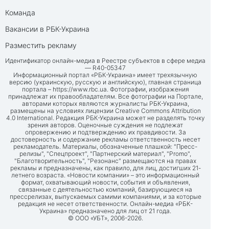
Команда
Вакансии в РБК-Украина
Разместить рекламу
Идентификатор онлайн-медиа в Реестре субъектов в сфере медиа
— R40-05347
Информационный портал «РБК-Украина» имеет трехязычную
версию (украинскую, русскую и английскую), главная страница
портала –
https://www.rbc.ua
. Фотографии, изображения
принадлежат их правообладателям. Все фотографии на Портале,
авторами которых являются журналисты РБК-Украина,
размещены на условиях лицензии Creative Commons Attribution
4.0 International. Редакция РБК-Украина может не разделять точку
зрения авторов. Оценочные суждения не подлежат
опровержению и подтверждению их правдивости. За
достоверность и содержание рекламы ответственность несет
рекламодатель. Материалы, обозначенные плашкой: "Пресс-
релизы", "Спецпроект", "Партнерский материал", "Promo",
"Благотворительность", "Резонанс" размещаются на правах
рекламы и предназначены, как правило, для лиц, достигших 21-
летнего возраста. «Новости компании» – это информационный
формат, охватывающий новости, события и объявления,
связанные с деятельностью компаний, базирующиеся на
прессрелизах, выпускаемых самими компаниями, и за которые
редакция не несет ответственности. Онлайн-медиа «РБК-
Украина» предназначено для лиц от 21 года.
© ООО «УБТ», 2006-2026.