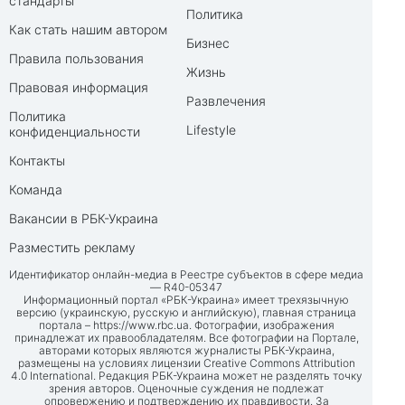
стандарты
Политика
Как стать нашим автором
Бизнес
Правила пользования
Жизнь
Правовая информация
Развлечения
Политика
Lifestyle
конфиденциальности
Контакты
Команда
Вакансии в РБК-Украина
Разместить рекламу
Идентификатор онлайн-медиа в Реестре субъектов в сфере медиа
— R40-05347
Информационный портал «РБК-Украина» имеет трехязычную
версию (украинскую, русскую и английскую), главная страница
портала –
https://www.rbc.ua
. Фотографии, изображения
принадлежат их правообладателям. Все фотографии на Портале,
авторами которых являются журналисты РБК-Украина,
размещены на условиях лицензии Creative Commons Attribution
4.0 International. Редакция РБК-Украина может не разделять точку
зрения авторов. Оценочные суждения не подлежат
опровержению и подтверждению их правдивости. За