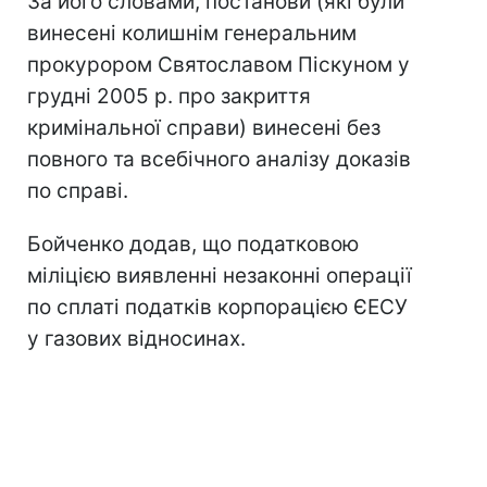
За його словами, постанови (які були
винесені колишнім генеральним
прокурором Святославом Піскуном у
грудні 2005 р. про закриття
кримінальної справи) винесені без
повного та всебічного аналізу доказів
по справі.
Бойченко додав, що податковою
міліцією виявленні незаконні операції
по сплаті податків корпорацією ЄЕСУ
у газових відносинах.