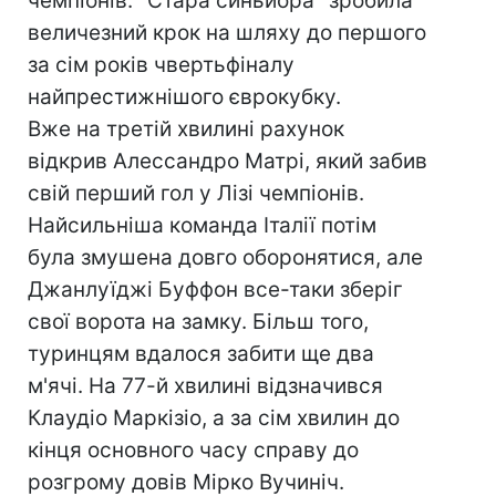
чемпіонів. "Стара синьйора" зробила
величезний крок на шляху до першого
за сім років чвертьфіналу
найпрестижнішого єврокубку.
Вже на третій хвилині рахунок
відкрив Алессандро Матрі, який забив
свій перший гол у Лізі чемпіонів.
Найсильніша команда Італії потім
була змушена довго оборонятися, але
Джанлуїджі Буффон все-таки зберіг
свої ворота на замку. Більш того,
туринцям вдалося забити ще два
м'ячі. На 77-й хвилині відзначився
Клаудіо Маркізіо, а за сім хвилин до
кінця основного часу справу до
розгрому довів Мірко Вучиніч.