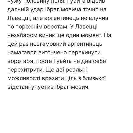
чужу половину поля. Гуайта відбив
дальній удар Ібрагімовича точно на
Лавецці, але аргентинець не влучив
по порожнім воротам. У Лавецці
незабаром виник ще один момент. На
цей раз невгамовний аргентинець
намагався витончено перекинути
воротаря, проте Гуайта не дав себе
перехитрити. Ще дві реальні
можливості вразити ціль з близької
відстані упустив Ібрагімович.