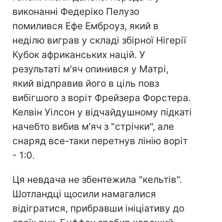
виконанні Федеріко Пелузо
помилився Ефе Емброуз, який в
неділю виграв у складі збірної Нігерії
Кубок африканських націй. У
результаті м'яч опинився у Матрі,
який відправив його в ціль повз
вибігшого з воріт Фрейзера Форстера.
Келвін Уілсон у відчайдушному підкаті
начебто вибив м'яч з "стрічки", але
снаряд все-таки перетнув лінію воріт
- 1:0.
Ця невдача не збентежила "кельтів".
Шотландці щосили намагалися
відігратися, прибравши ініціативу до