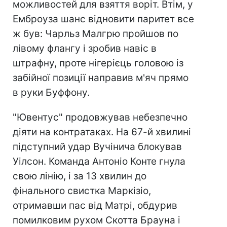
можливостей для взяття воріт. Втім, у
Емброуза шанс відновити паритет все
ж був: Чарльз Малгрю пройшов по
лівому флангу і зробив навіс в
штрафну, проте нігерієць головою із
забійної позиції направив м'яч прямо
в руки Буффону.
"
Ювентус" продовжував небезпечно
діяти на контратаках. На 67-й хвилині
підступний удар Вучінича блокував
Уілсон. Команда Антоніо Конте гнула
свою лінію, і за 13 хвилин до
фінального свистка Маркізіо,
отримавши пас від Матрі, обдурив
помилковим рухом Скотта Брауна і