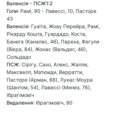
Валенсія - ПСЖ1:2
Голи
: Рамі, 90 - Лавессі, 10, Пасторе
43
Валенсія
: Гуаїта, Жоау Перейра, Рамі,
Рікарду Кошта, Гуардадо, Коста,
Банега (Каналес, 46), Пареха, Фегули
(Вієра, 84), Жонас (Вальдес, 46),
Сольдадо
ПСЖ
: Сірігу, Сахо, Алекс, Жалле,
Максвелл, Матюиди, Верратти,
Пасторе (Арман, 88), Лукас Моура
(Шантом, 54), Лавессі (Менез, 76),
Ібрагімовіч
Видалення
: Ібрагімовіч, 90