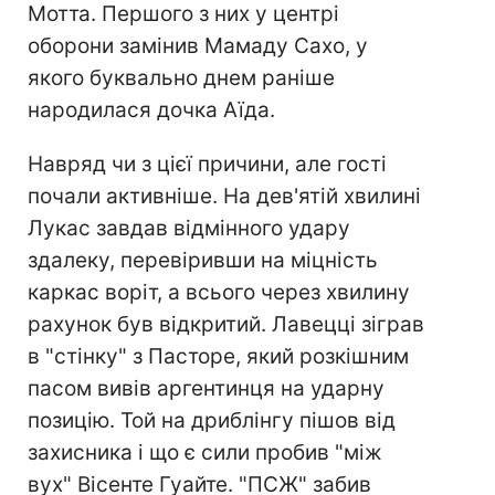
Мотта. Першого з них у центрі
оборони замінив Мамаду Сахо, у
якого буквально днем раніше
народилася дочка Аїда.
Навряд чи з цієї причини, але гості
почали активніше. На дев'ятій хвилині
Лукас завдав відмінного удару
здалеку, перевіривши на міцність
каркас воріт, а всього через хвилину
рахунок був відкритий. Лавецці зіграв
в "стінку" з Пасторе, який розкішним
пасом вивів аргентинця на ударну
позицію. Той на дриблінгу пішов від
захисника і що є сили пробив "між
вух" Вісенте Гуайте. "ПСЖ" забив