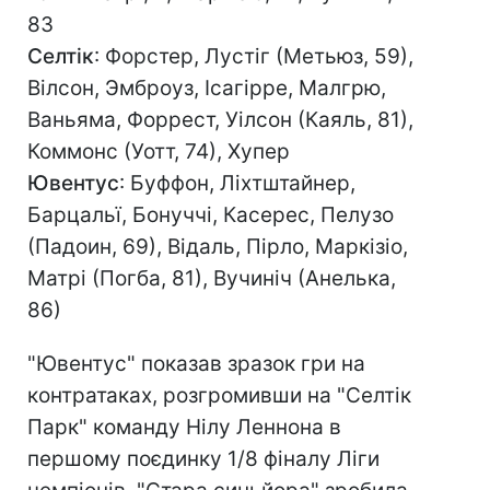
83
Селтік
: Форстер, Лустіг (Метьюз, 59),
Вілсон, Эмброуз, Ісагірре, Малгрю,
Ваньяма, Форрест, Уілсон (Каяль, 81),
Коммонс (Уотт, 74), Хупер
Ювентус
: Буффон, Ліхтштайнер,
Барцальї, Бонуччі, Касерес, Пелузо
(Падоин, 69), Відаль, Пірло, Маркізіо,
Матрі (Погба, 81), Вучиніч (Анелька,
86)
"Ювентус" показав зразок гри на
контратаках, розгромивши на "Селтік
Парк" команду Нілу Леннона в
першому поєдинку 1/8 фіналу Ліги