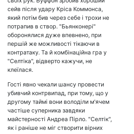
своїх рук. Буффон зробив хороший
сейв після удару Кріса Коммонса,
який потім бив через себе і трохи не
потрапив в створ. "Бьянконері"
оборонялися дуже впевнено, при
першій же можливості тікаючи в
контратаку. Та й комбінаційна гра у
"Селтіка", відверто кажучи, не
клеїлася.
Гості явно чекали шансу провести
убивчий контрвипад, при тому, що у
другому таймі вони володіли м'ячем
частіше суперника завдяки
майстерності Андреа Пірло. "Селтік",
як і раніше не міг створити вірних