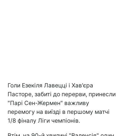
Голи Езекіля Лавецці і Хав'єра
Пасторе, забиті до перерви, принесли
"Парі Сен-Жермен" важливу
перемогу на виїзді в першому матчі
1/8 фіналу Ліги чемпіонів.
Втім, на 90-й хвилині "Валенсія" один