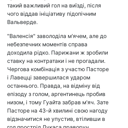
такий важливий гол на виїзді, після
чого віддав ініціативу підопічним
Вальверде.
"Валенсія" заволоділа м'ячем, але до
небезпечних моментів справа
доходила рідко. Парижани ж зробили
ставку на контратаки і не прогадали.
Чергова комбінація з участю Пасторе
і Лавецці завершилася ударом
останнього. Правда, на відміну від
епізоду з голом, аргентинець пробив
низом, і тому Гуайта забрав м'яч. Зате
Пасторе на 43-й хвилині свою нагоду
відзначитися не упустив, втіливши в
гол простріл Лукаса праворуч.