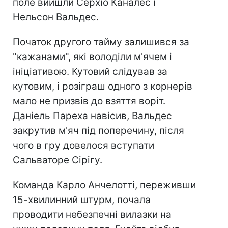
поле вийшли Серхіо Каналес і
Нельсон Вальдес.
Початок другого тайму залишився за
"кажанами", які володіли м'ячем і
ініціативою. Кутовий слідував за
кутовим, і розіграш одного з корнерів
мало не призвів до взяття воріт.
Даніель Пареха навісив, Вальдес
закрутив м'яч під поперечину, після
чого в гру довелося вступати
Сальваторе Сірігу.
Команда Карло Анчелотті, переживши
15-хвилинний штурм, почала
проводити небезпечні вилазки на