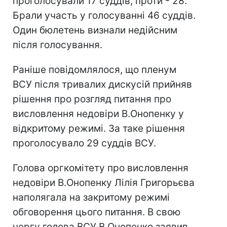
проголосували 17 суддів, проти - 28.
Брали участь у голосуванні 46 суддів.
Один бюлетень визнали недійсним
після голосування.
Раніше повідомлялося, що пленум
ВСУ після тривалих дискусій прийняв
рішення про розгляд питання про
висловлення недовіри В.Онопенку у
відкритому режимі. За таке рішення
проголосувало 29 суддів ВСУ.
Голова оргкомітету про висловлення
недовіри В.Онопенку Лілія Григорьєва
наполягала на закритому режимі
обговорення цього питання. В свою
чергу голова ВСУ В.Онопенко заявив,