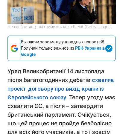
Не всі британці підтримують ідею Brexit (Getty Images)
Выключи хаос международных новостей!
Получай только важное из
РБК-Украина в
Google
Уряд Великобританії 14 листопада
після багатогодинних дебатів
схвалив
проект договору про вихід країни із
Європейського союзу
. Тепер угоду має
схвалити ЄС, а після – затвердити
британський парламент. Очікується,
що цей процес не пройде безболісно
для всіх його учасників, а то і зовсім