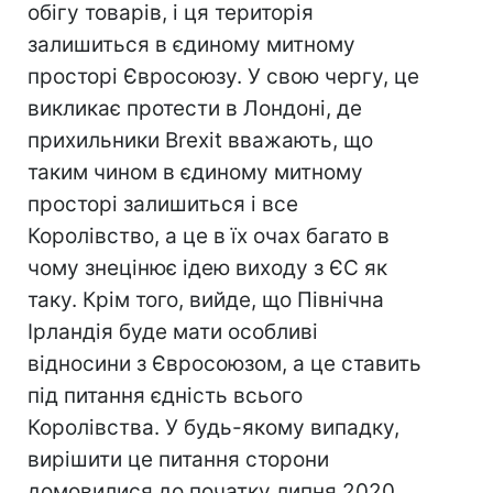
обігу товарів, і ця територія
залишиться в єдиному митному
просторі Євросоюзу. У свою чергу, це
викликає протести в Лондоні, де
прихильники Brexit вважають, що
таким чином в єдиному митному
просторі залишиться і все
Королівство, а це в їх очах багато в
чому знецінює ідею виходу з ЄС як
таку. Крім того, вийде, що Північна
Ірландія буде мати особливі
відносини з Євросоюзом, а це ставить
під питання єдність всього
Королівства. У будь-якому випадку,
вирішити це питання сторони
домовилися до початку липня 2020