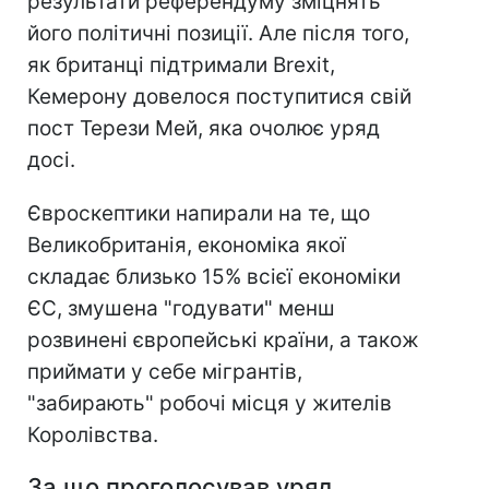
результати референдуму зміцнять
його політичні позиції. Але після того,
як британці підтримали Brexit,
Кемерону довелося поступитися свій
пост Терези Мей, яка очолює уряд
досі.
Євроскептики напирали на те, що
Великобританія, економіка якої
складає близько 15% всієї економіки
ЄС, змушена "годувати" менш
розвинені європейські країни, а також
приймати у себе мігрантів,
"забирають" робочі місця у жителів
Королівства.
За що проголосував уряд