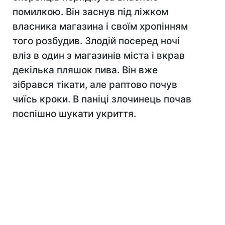
помилкою. Він заснув під ліжком
власника магазина і своїм хропінням
того розбудив. Злодій посеред ночі
вліз в один з магазинів міста і вкрав
декілька пляшок пива. Він вже
зібрався тікати, але раптово почув
чиїсь кроки. В паніці злочинець почав
поспішно шукати укриття.