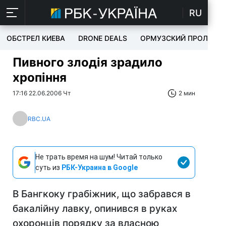
RU
ОБСТРЕЛ КИЕВА
DRONE DEALS
ОРМУЗСКИЙ ПРОЛИВ
Пивного злодія зрадило
хропіння
17:16 22.06.2006 Чт
2 мин
RBC.UA
Не трать время на шум! Читай только
суть из
РБК-Украина в Google
В Бангкоку грабіжник, що забрався в
бакалійну лавку, опинився в руках
охоронців порядку за власною