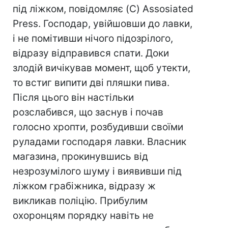
під ліжком, повідомляє (C) Assosiated
Press. Господар, увійшовши до лавки,
і не помітивши нічого підозрілого,
відразу відправився спати. Доки
злодій вичікував момент, щоб утекти,
то встиг випити дві пляшки пива.
Після цього він настільки
розслабився, що заснув і почав
голосно хропти, розбудивши своїми
руладами господаря лавки. Власник
магазина, прокинувшись від
незрозумілого шуму і виявивши під
ліжком грабіжника, відразу ж
викликав поліцію. Прибулим
охоронцям порядку навіть не