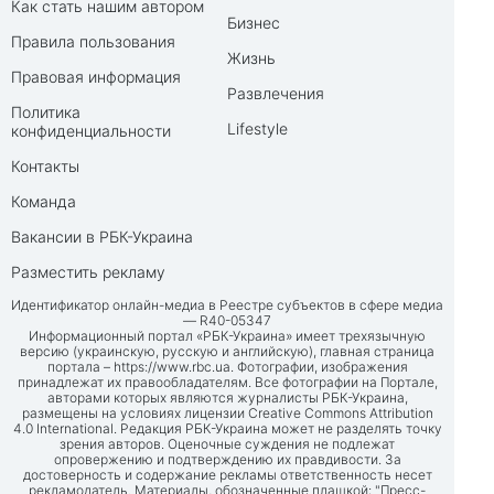
Как стать нашим автором
Бизнес
Правила пользования
Жизнь
Правовая информация
Развлечения
Политика
Lifestyle
конфиденциальности
Контакты
Команда
Вакансии в РБК-Украина
Разместить рекламу
Идентификатор онлайн-медиа в Реестре субъектов в сфере медиа
— R40-05347
Информационный портал «РБК-Украина» имеет трехязычную
версию (украинскую, русскую и английскую), главная страница
портала –
https://www.rbc.ua
. Фотографии, изображения
принадлежат их правообладателям. Все фотографии на Портале,
авторами которых являются журналисты РБК-Украина,
размещены на условиях лицензии Creative Commons Attribution
4.0 International. Редакция РБК-Украина может не разделять точку
зрения авторов. Оценочные суждения не подлежат
опровержению и подтверждению их правдивости. За
достоверность и содержание рекламы ответственность несет
рекламодатель. Материалы, обозначенные плашкой: "Пресс-