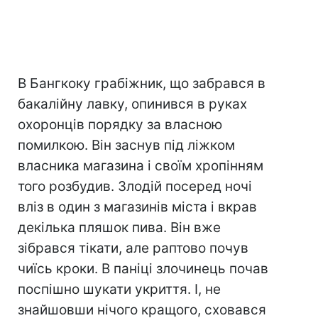
В Бангкоку грабіжник, що забрався в
бакалійну лавку, опинився в руках
охоронців порядку за власною
помилкою. Він заснув під ліжком
власника магазина і своїм хропінням
того розбудив. Злодій посеред ночі
вліз в один з магазинів міста і вкрав
декілька пляшок пива. Він вже
зібрався тікати, але раптово почув
чиїсь кроки. В паніці злочинець почав
поспішно шукати укриття. І, не
знайшовши нічого кращого, сховався