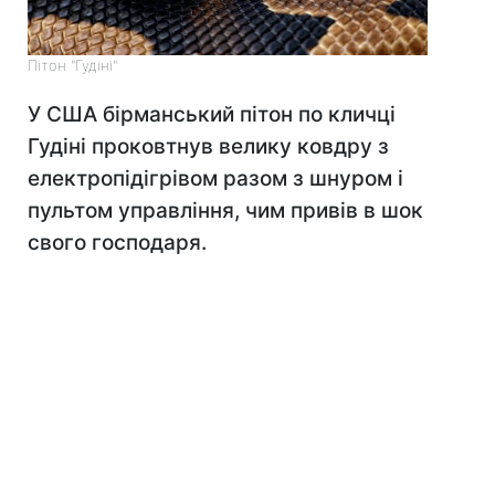
Пітон "Гудіні"
У США бірманський пітон по кличці
Гудіні проковтнув велику ковдру з
електропідігрівом разом з шнуром і
пультом управління, чим привів в шок
свого господаря.