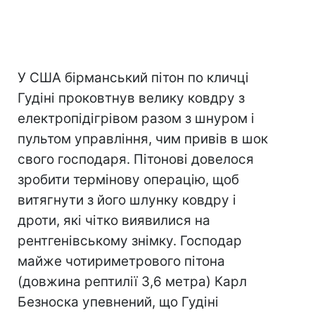
У США бірманський пітон по кличці
Гудіні проковтнув велику ковдру з
електропідігрівом разом з шнуром і
пультом управління, чим привів в шок
свого господаря. Пітонові довелося
зробити термінову операцію, щоб
витягнути з його шлунку ковдру і
дроти, які чітко виявилися на
рентгенівському знімку. Господар
майже чотириметрового пітона
(довжина рептилії 3,6 метра) Карл
Безноска упевнений, що Гудіні