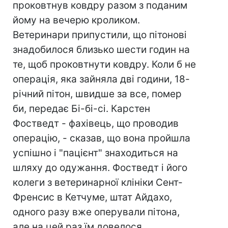
проковтнув ковдру разом з поданим
йому на вечерю кроликом.
Ветеринари припустили, що пітонові
знадобилося близько шести годин на
те, щоб проковтнути ковдру. Коли б не
операція, яка зайняла дві години, 18-
річний пітон, швидше за все, помер
би, передає Бі-бі-сі. Карстен
Фостведт - фахівець, що проводив
операцію, - сказав, що вона пройшла
успішно і "пацієнт" знаходиться на
шляху до одужання. Фостведт і його
колеги з ветеринарної клініки Сент-
Френсис в Кетчуме, штат Айдахо,
одного разу вже оперували пітона,
але на цей раз їм довелося