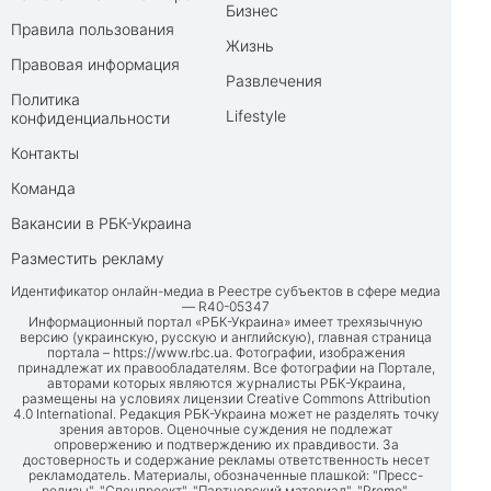
Бизнес
Правила пользования
Жизнь
Правовая информация
Развлечения
Политика
Lifestyle
конфиденциальности
Контакты
Команда
Вакансии в РБК-Украина
Разместить рекламу
Идентификатор онлайн-медиа в Реестре субъектов в сфере медиа
— R40-05347
Информационный портал «РБК-Украина» имеет трехязычную
версию (украинскую, русскую и английскую), главная страница
портала –
https://www.rbc.ua
. Фотографии, изображения
принадлежат их правообладателям. Все фотографии на Портале,
авторами которых являются журналисты РБК-Украина,
размещены на условиях лицензии Creative Commons Attribution
4.0 International. Редакция РБК-Украина может не разделять точку
зрения авторов. Оценочные суждения не подлежат
опровержению и подтверждению их правдивости. За
достоверность и содержание рекламы ответственность несет
рекламодатель. Материалы, обозначенные плашкой: "Пресс-
релизы", "Спецпроект", "Партнерский материал", "Promo",