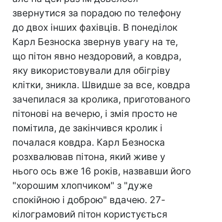
звернутися за порадою по телефону
до двох інших фахівців. В понеділок
Карл Безноска звернув увагу на те,
що пітон явно нездоровий, а ковдра,
яку використовували для обігріву
клітки, зникла. Швидше за все, ковдра
зачепилася за кролика, приготованого
пітонові на вечерю, і змія просто не
помітила, де закінчився кролик і
почалася ковдра. Карл Безноска
розхвалював пітона, який живе у
нього ось вже 16 років, назвавши його
"хорошим хлопчиком" з "дуже
спокійною і доброю" вдачею. 27-
кілограмовий пітон користується