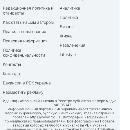
Редакционная политика и
Аналитика
стандарты
Политика
Как стать нашим автором
Бизнес
Правила пользования
Жизнь
Правовая информация
Развлечения
Политика
Lifestyle
конфиденциальности
Контакты
Команда
Вакансии в РБК-Украина
Разместить рекламу
Идентификатор онлайн-медиа в Реестре субъектов в сфере медиа
— R40-05347
Информационный портал «РБК-Украина» имеет трехязычную
версию (украинскую, русскую и английскую), главная страница
портала –
https://www.rbc.ua
. Фотографии, изображения
принадлежат их правообладателям. Все фотографии на Портале,
авторами которых являются журналисты РБК-Украина,
размещены на условиях лицензии Creative Commons Attribution