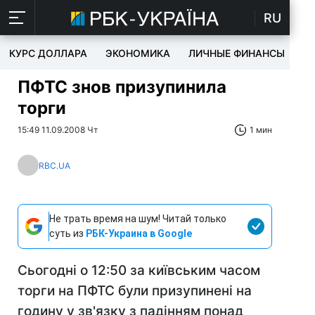
RU
КУРС ДОЛЛАРА
ЭКОНОМИКА
ЛИЧНЫЕ ФИНАНСЫ
T
ПФТС знов призупинила
торги
15:49 11.09.2008 Чт
1 мин
RBC.UA
Не трать время на шум! Читай только
суть из
РБК-Украина в Google
Сьогодні о 12:50 за київським часом
торги на ПФТС були призупинені на
годину у зв'язку з падінням понад