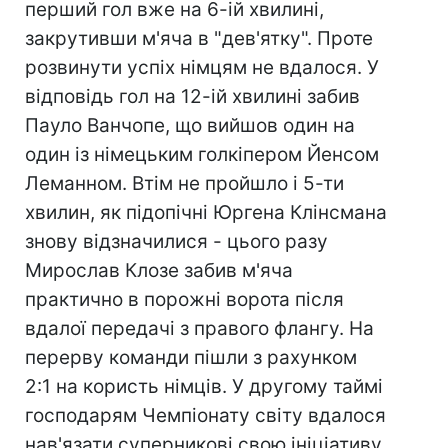
перший гол вже на 6-ій хвилині,
закрутивши м'яча в "дев'ятку". Проте
розвинути успіх німцям не вдалося. У
відповідь гол на 12-ій хвилині забив
Пауло Ванчопе, що вийшов один на
один із німецьким голкіпером Йенсом
Леманном. Втім не пройшло і 5-ти
хвилин, як підопічні Юргена Клінсмана
знову відзначилися - цього разу
Мирослав Клозе забив м'яча
практично в порожні ворота після
вдалої передачі з правого флангу. На
перерву команди пішли з рахунком
2:1 на користь німців. У другому таймі
господарям Чемпіонату світу вдалося
нав'язати суперникові свою ініціативу,