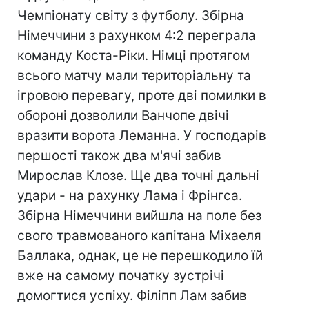
Чемпіонату світу з футболу. Збірна
Німеччини з рахунком 4:2 переграла
команду Коста-Ріки. Німці протягом
всього матчу мали територіальну та
ігровою перевагу, проте дві помилки в
обороні дозволили Ванчопе двічі
вразити ворота Леманна. У господарів
першості також два м'ячі забив
Мирослав Клозе. Ще два точні дальні
удари - на рахунку Лама і Фрінгса.
Збірна Німеччини вийшла на поле без
свого травмованого капітана Міхаеля
Баллака, однак, це не перешкодило їй
вже на самому початку зустрічі
домогтися успіху. Філіпп Лам забив