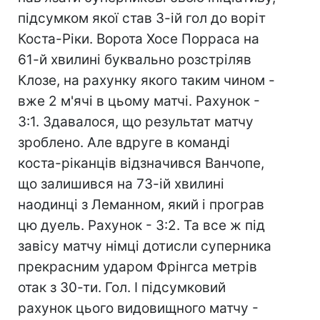
підсумком якої став 3-ій гол до воріт
Коста-Ріки. Ворота Хосе Порраса на
61-й хвилині буквально розстріляв
Клозе, на рахунку якого таким чином -
вже 2 м'ячі в цьому матчі. Рахунок -
3:1. Здавалося, що результат матчу
зроблено. Але вдруге в команді
коста-ріканців відзначився Ванчопе,
що залишився на 73-ій хвилині
наодинці з Леманном, який і програв
цю дуель. Рахунок - 3:2. Та все ж під
завісу матчу німці дотисли суперника
прекрасним ударом Фрінгса метрів
отак з 30-ти. Гол. І підсумковий
рахунок цього видовищного матчу -