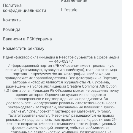
Развлечения
Политика
Lifestyle
конфиденциальности
Контакты
Команда
Вакансии в РБК-Украина
Разместить рекламу
Идентификатор онлайн-медиа в Реестре субъектов в сфере медиа
— R40-05347
Информационный портал «РБК-Украина» имеет трехязычную
версию (украинскую, русскую и английскую), главная страница
портала –
https://www.rbc.ua
. Фотографии, изображения
принадлежат их правообладателям. Все фотографии на Портале,
авторами которых являются журналисты РБК-Украина,
размещены на условиях лицензии Creative Commons Attribution
4.0 International. Редакция РБК-Украина может не разделять точку
зрения авторов. Оценочные суждения не подлежат
опровержению и подтверждению их правдивости. За
достоверность и содержание рекламы ответственность несет
рекламодатель. Материалы, обозначенные плашкой: "Пресс-
релизы", "Спецпроект", "Партнерский материал", "Promo",
"Благотворительность", "Резонанс" размещаются на правах
рекламы и предназначены, как правило, для лиц, достигших 21-
летнего возраста. «Новости компании» – это информационный
формат, охватывающий новости, события и объявления,
связанные с деятельностью компаний, базирующиеся на