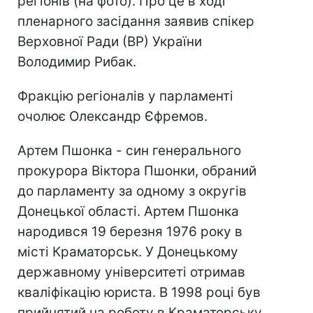
регіонів (на фото). Про це в ході
пленарного засідання заявив спікер
Верховної Ради (ВР) України
Володимир Рибак.
Фракцію регіоналів у парламенті
очолює Олександр Єфремов.
Артем Пшонка - син генерального
прокурора Віктора Пшонки, обраний
до парламенту за одному з округів
Донецької області. Артем Пшонка
народився 19 березня 1976 року в
місті Краматорськ. У Донецькому
державному університеті отримав
кваліфікацію юриста. В 1998 році був
прийнятий на роботу в Краматорську