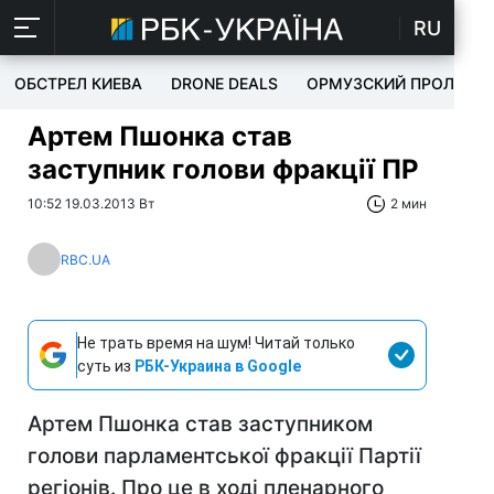
RU
ОБСТРЕЛ КИЕВА
DRONE DEALS
ОРМУЗСКИЙ ПРОЛИВ
Артем Пшонка став
заступник голови фракції ПР
10:52 19.03.2013 Вт
2 мин
RBC.UA
Не трать время на шум! Читай только
суть из
РБК-Украина в Google
Артем Пшонка став заступником
голови парламентської фракції Партії
регіонів. Про це в ході пленарного