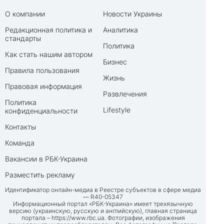
О компании
Новости Украины
Редакционная политика и
Аналитика
стандарты
Политика
Как стать нашим автором
Бизнес
Правила пользования
Жизнь
Правовая информация
Развлечения
Политика
Lifestyle
конфиденциальности
Контакты
Команда
Вакансии в РБК-Украина
Разместить рекламу
Идентификатор онлайн-медиа в Реестре субъектов в сфере медиа
— R40-05347
Информационный портал «РБК-Украина» имеет трехязычную
версию (украинскую, русскую и английскую), главная страница
портала –
https://www.rbc.ua
. Фотографии, изображения