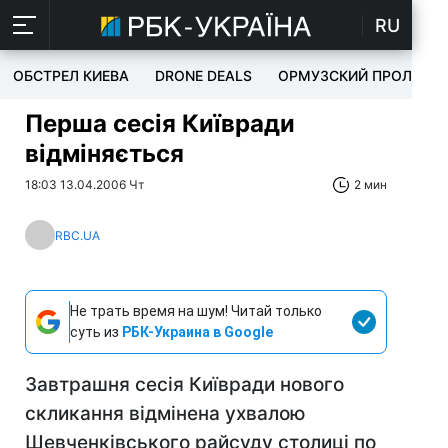
RU
ОБСТРЕЛ КИЕВА
DRONE DEALS
ОРМУЗСКИЙ ПРОЛИВ
Перша сесія Київради
відміняється
18:03 13.04.2006 Чт
2 мин
RBC.UA
Не трать время на шум! Читай только
суть из
РБК-Украина в Google
Завтрашня сесія Київради нового
скликання відмінена ухвалою
Шевченківського райсуду столиці по