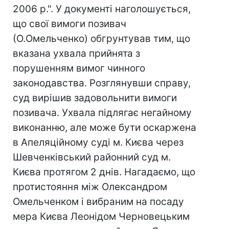
2006 р.". У документі наголошується,
що свої вимоги позивач
(О.Омельченко) обгрунтував тим, що
вказана ухвала прийнята з
порушенням вимог чинного
законодавства. Розглянувши справу,
суд вирішив задовольнити вимоги
позивача. Ухвала підлягає негайному
виконанню, але може бути оскаржена
в Апеляційному суді м. Києва через
Шевченківський районний суд м.
Києва протягом 2 днів. Нагадаємо, що
протистояння між Олександром
Омельченком і вибраним на посаду
мера Києва Леонідом Черновецьким