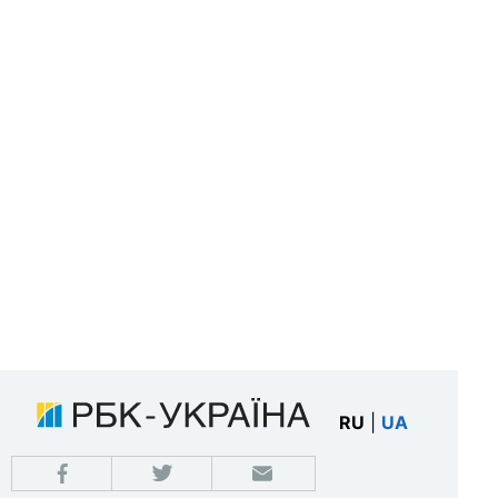
RU
|
UA