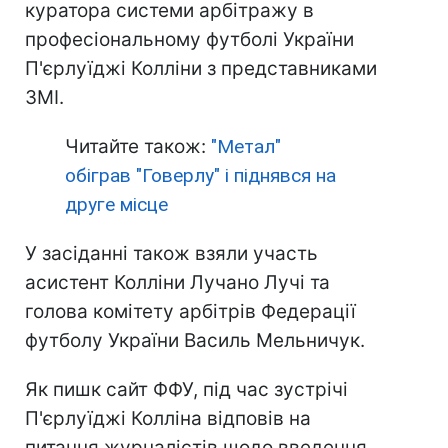
куратора системи арбітражу в
професіональному футболі України
П'єрлуїджі Колліни з представниками
ЗМІ.
Читайте також:
"Метал"
обіграв "Говерлу" і піднявся на
друге місце
У засіданні також взяли участь
асистент Колліни Лучано Лучі та
голова комітету арбітрів Федерації
футболу України Василь Мельничук.
Як пишк сайт ФФУ, під час зустрічі
П'єрлуїджі Колліна відповів на
питання журналістів щодо введення