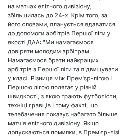
на матчах елітного дивізіону,
збільшилась до 24-х. Крім того, за
його словами, планується вдаватися
до допомоги арбітрів Першої ліги у
якості ДАА: "Ми намагаємося
довіряти молодим арбітрам.
Намагаємося брати найкращих
арбітрів з Першої ліги та підвищувати
у класі. Різниця між Прем'єр-лігою і
Першою лігою полягає у різній
швидкості, з якою грають футболісти,
техніці гравців і тому факті, що
телебачення показує набагато більше
матчів елітного дивізіону. Якщо
допускаються помилки, в Прем'єр-лізі