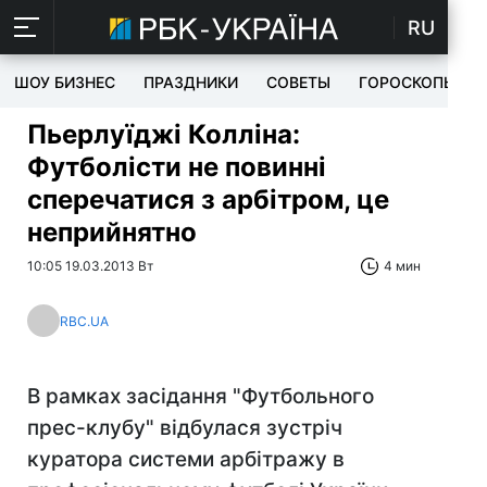
RU
ШОУ БИЗНЕС
ПРАЗДНИКИ
СОВЕТЫ
ГОРОСКОПЫ
Пьерлуїджі Колліна:
Футболісти не повинні
сперечатися з арбітром, це
неприйнятно
10:05 19.03.2013 Вт
4 мин
RBC.UA
В рамках засідання "Футбольного
прес-клубу" відбулася зустріч
куратора системи арбітражу в