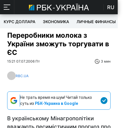
RU
КУРС ДОЛЛАРА
ЭКОНОМИКА
ЛИЧНЫЕ ФИНАНСЫ
T
Переробники молока з
України зможуть торгувати в
ЄС
15:21 07.07.2006 Пт
3 мин
RBC.UA
Не трать время на шум! Читай только
суть из
РБК-Украина в Google
В українському Мінагрополітіки
вважають песимістичним прогноз про