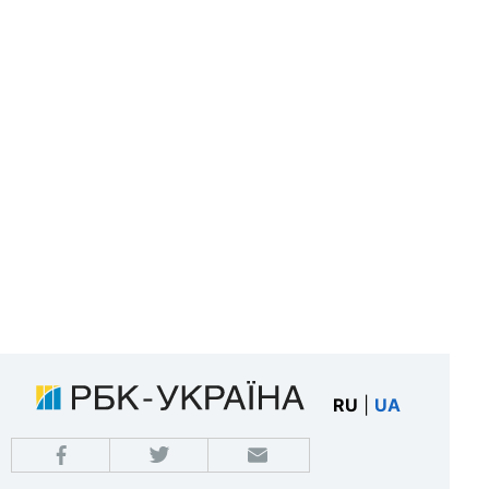
RU
|
UA