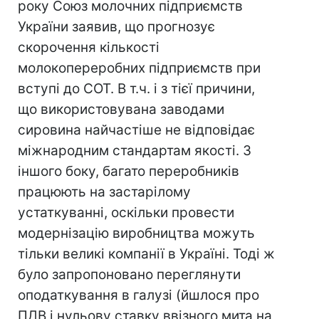
року Союз молочних підприємств
України заявив, що прогнозує
скорочення кількості
молокопереробних підприємств при
вступі до СОТ. В т.ч. і з тієї причини,
що використовувана заводами
сировина найчастіше не відповідає
міжнародним стандартам якості. З
іншого боку, багато переробників
працюють на застарілому
устаткуванні, оскільки провести
модернізацію виробництва можуть
тільки великі компанії в Україні. Тоді ж
було запропоновано переглянути
оподаткування в галузі (йшлося про
ПДВ і нульову ставку ввізного мита на