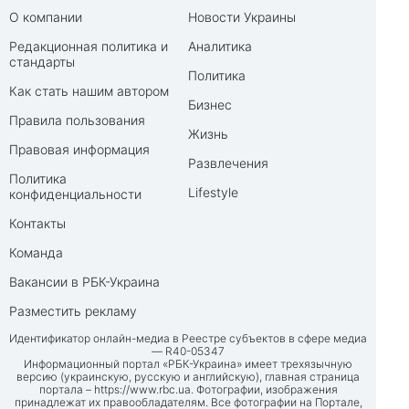
О компании
Новости Украины
Редакционная политика и
Аналитика
стандарты
Политика
Как стать нашим автором
Бизнес
Правила пользования
Жизнь
Правовая информация
Развлечения
Политика
Lifestyle
конфиденциальности
Контакты
Команда
Вакансии в РБК-Украина
Разместить рекламу
Идентификатор онлайн-медиа в Реестре субъектов в сфере медиа
— R40-05347
Информационный портал «РБК-Украина» имеет трехязычную
версию (украинскую, русскую и английскую), главная страница
портала –
https://www.rbc.ua
. Фотографии, изображения
принадлежат их правообладателям. Все фотографии на Портале,