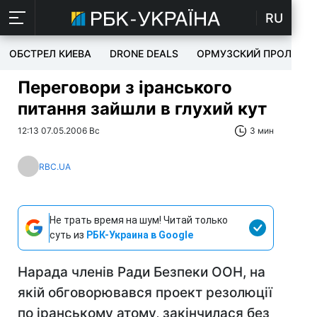
RU
ОБСТРЕЛ КИЕВА
DRONE DEALS
ОРМУЗСКИЙ ПРОЛИВ
Переговори з іранського
питання зайшли в глухий кут
12:13 07.05.2006 Вс
3 мин
RBC.UA
Не трать время на шум! Читай только
суть из
РБК-Украина в Google
Нарада членів Ради Безпеки ООН, на
якій обговорювався проект резолюції
по іранському атому, закінчилася без