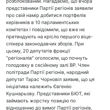
розблокований. Нагадаємо, що вчора
представники Партії регіонів заявили
про свій намір добитися портфелів
керівників в 10 парламентських
комітетах і повідомили, що вже не
претендують на крісло першого віце-
спікера законодавчих зборів. При
цьому, 20 депутатів фракції
"регіоналів" оголосили, що почнуть
голодовку в сесійному залі ВР. Член
політради Партії регіонів, народний
депутат Тарас Чорновіл заявив, що ця
ініціатива належить Євгенію
Кушнарьову. Представники БЮТ, які
займають жорстку позицію по
відношенню до вимог Партії регіонів,