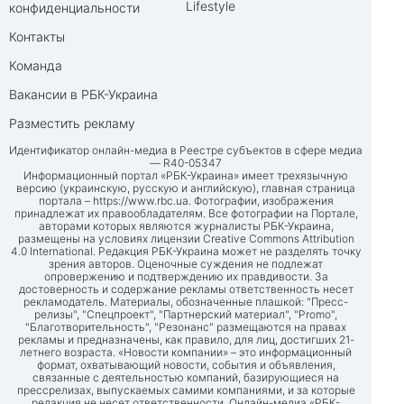
Lifestyle
конфиденциальности
Контакты
Команда
Вакансии в РБК-Украина
Разместить рекламу
Идентификатор онлайн-медиа в Реестре субъектов в сфере медиа
— R40-05347
Информационный портал «РБК-Украина» имеет трехязычную
версию (украинскую, русскую и английскую), главная страница
портала –
https://www.rbc.ua
. Фотографии, изображения
принадлежат их правообладателям. Все фотографии на Портале,
авторами которых являются журналисты РБК-Украина,
размещены на условиях лицензии Creative Commons Attribution
4.0 International. Редакция РБК-Украина может не разделять точку
зрения авторов. Оценочные суждения не подлежат
опровержению и подтверждению их правдивости. За
достоверность и содержание рекламы ответственность несет
рекламодатель. Материалы, обозначенные плашкой: "Пресс-
релизы", "Спецпроект", "Партнерский материал", "Promo",
"Благотворительность", "Резонанс" размещаются на правах
рекламы и предназначены, как правило, для лиц, достигших 21-
летнего возраста. «Новости компании» – это информационный
формат, охватывающий новости, события и объявления,
связанные с деятельностью компаний, базирующиеся на
прессрелизах, выпускаемых самими компаниями, и за которые
редакция не несет ответственности. Онлайн-медиа «РБК-