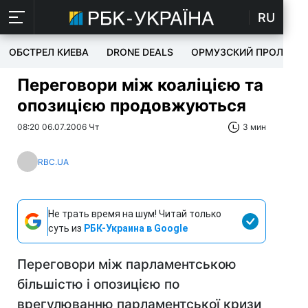
RU
ОБСТРЕЛ КИЕВА
DRONE DEALS
ОРМУЗСКИЙ ПРОЛИВ
Переговори між коаліцією та
опозицією продовжуються
08:20 06.07.2006 Чт
3 мин
RBC.UA
Не трать время на шум! Читай только
суть из
РБК-Украина в Google
Переговори між парламентською
більшістю і опозицією по
врегулюванню парламентської кризи