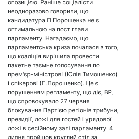
опозицією. Раніше соціалісти
неодноразово говорили, що
кандидатура П.Порошенка не є
оптимальною на пост глави
парламенту. Нагадаємо, що
парламентська криза почалася з того,
що коаліція вирішила провести
пакетне таємне голосування по
прем'єр-міністрові (Юлія Тимошенко)
і спікерові (П.Порошенко). Це є
порушенням регламенту, що діє, ВР,
що спровокувало 27 червня
блокування Партією регіонів трибуни,
президії, ложі для гостей і урядової
ложі в сесійному залі парламенту. 4
липня пройшов круглий стіл за