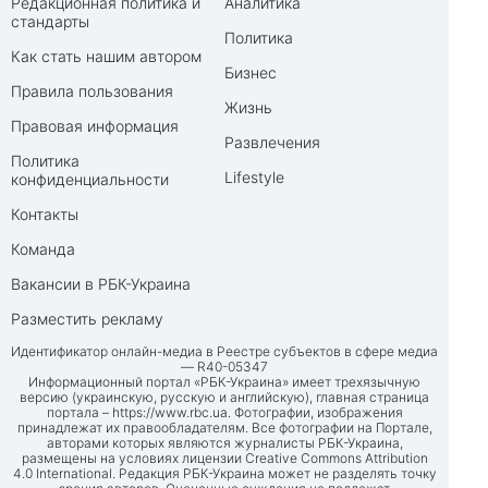
Редакционная политика и
Аналитика
стандарты
Политика
Как стать нашим автором
Бизнес
Правила пользования
Жизнь
Правовая информация
Развлечения
Политика
Lifestyle
конфиденциальности
Контакты
Команда
Вакансии в РБК-Украина
Разместить рекламу
Идентификатор онлайн-медиа в Реестре субъектов в сфере медиа
— R40-05347
Информационный портал «РБК-Украина» имеет трехязычную
версию (украинскую, русскую и английскую), главная страница
портала –
https://www.rbc.ua
. Фотографии, изображения
принадлежат их правообладателям. Все фотографии на Портале,
авторами которых являются журналисты РБК-Украина,
размещены на условиях лицензии Creative Commons Attribution
4.0 International. Редакция РБК-Украина может не разделять точку