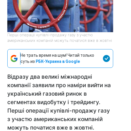
Перші операції купівлі-продажу газу з участю
американських компаній можуть початися вже в жовтні
Не трать время на шум! Читай только
суть из
РБК-Украина в Google
Відразу два великі міжнародні
компанії заявили про наміри вийти на
український газовий ринок в
сегментах видобутку і трейдингу.
Перші операції купівлі-продажу газу
з участю американських компаній
можуть початися вже в жовтні.