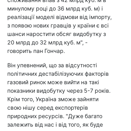
споживання впав з 42 млрд куб. м в
минулому році до 36 млрд куб. м) і
реалізації моделі відмови від імпорту,
з появою нових гравців у країни є всі
шанси наростити обсяг видобутку з
20 млрд до 32 млрд куб. м", -
говорить пан Гончар.
Він упевнений, що за відсутності
політичних дестабілізуючих факторів
газовий ринок може вийти на такі
показники видобутку через 5-7 років.
Крім того, Україна зможе зайняти
свою нішу серед експортерів
природних ресурсів. "Дуже багато
залежить від нас і від того, як буде