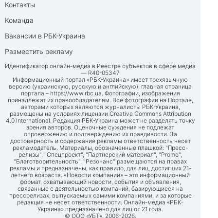
Контакты
Команда
Вакансии в РБК-Украина
Разместить рекламу
Идентификатор онлайн-медиа в Реестре субъектов в сфере медиа
— R40-05347
Информационный портал «РБК-Украина» имеет трехязычную
версию (украинскую, русскую и английскую), главная страница
портала –
https://www.rbc.ua
. Фотографии, изображения
принадлежат их правообладателям. Все фотографии на Портале,
авторами которых являются журналисты РБК-Украина,
размещены на условиях лицензии Creative Commons Attribution
4.0 International. Редакция РБК-Украина может не разделять точку
зрения авторов. Оценочные суждения не подлежат
опровержению и подтверждению их правдивости. За
достоверность и содержание рекламы ответственность несет
рекламодатель. Материалы, обозначенные плашкой: "Пресс-
релизы", "Спецпроект", "Партнерский материал", "Promo",
"Благотворительность", "Резонанс" размещаются на правах
рекламы и предназначены, как правило, для лиц, достигших 21-
летнего возраста. «Новости компании» – это информационный
формат, охватывающий новости, события и объявления,
связанные с деятельностью компаний, базирующиеся на
прессрелизах, выпускаемых самими компаниями, и за которые
редакция не несет ответственности. Онлайн-медиа «РБК-
Украина» предназначено для лиц от 21 года.
© ООО «УБТ», 2006-2026.