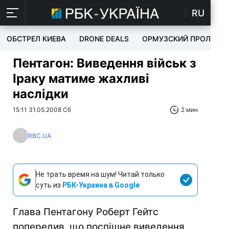
RU
ОБСТРЕЛ КИЕВА
DRONE DEALS
ОРМУЗСКИЙ ПРОЛИВ
Пентагон: Виведення військ з
Іраку матиме жахливі
наслідки
15:11 31.05.2008 Сб
2 мин
RBC.UA
Не трать время на шум! Читай только
суть из
РБК-Украина в Google
Глава Пентагону Роберт Гейтс
попередив, що поспішне виведення