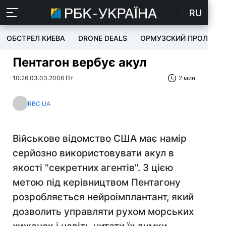
RU
ОБСТРЕЛ КИЕВА
DRONE DEALS
ОРМУЗСКИЙ ПРОЛИВ
Пентагон вербує акул
10:26 03.03.2006 Пт
2 мин
RBC.UA
Військове відомство США має намір
серйозно використовувати акул в
якості "секретних агентів". З цією
метою під керівництвом Пентагону
розробляється нейроімплантант, який
дозволить управляти рухом морських