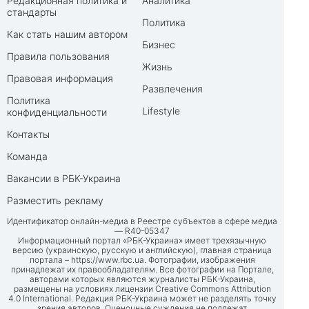
Редакционная политика и
Аналитика
стандарты
Политика
Как стать нашим автором
Бизнес
Правила пользования
Жизнь
Правовая информация
Развлечения
Политика
Lifestyle
конфиденциальности
Контакты
Команда
Вакансии в РБК-Украина
Разместить рекламу
Идентификатор онлайн-медиа в Реестре субъектов в сфере медиа
— R40-05347
Информационный портал «РБК-Украина» имеет трехязычную
версию (украинскую, русскую и английскую), главная страница
портала –
https://www.rbc.ua
. Фотографии, изображения
принадлежат их правообладателям. Все фотографии на Портале,
авторами которых являются журналисты РБК-Украина,
размещены на условиях лицензии Creative Commons Attribution
4.0 International. Редакция РБК-Украина может не разделять точку
зрения авторов. Оценочные суждения не подлежат