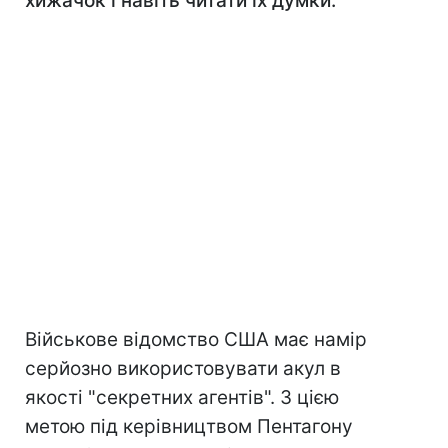
хижачок і навіть читати їх думки.
Військове відомство США має намір
серйозно використовувати акул в
якості "секретних агентів". З цією
метою під керівництвом Пентагону