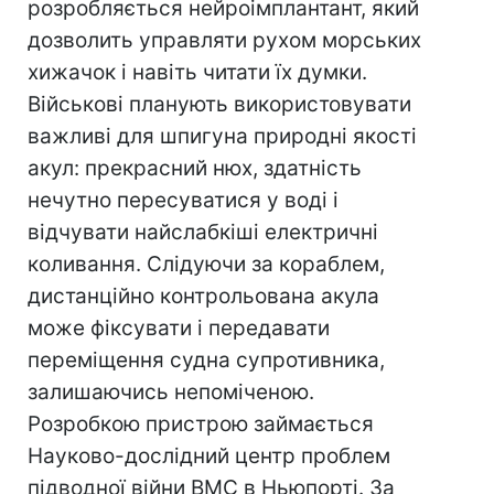
розробляється нейроімплантант, який
дозволить управляти рухом морських
хижачок і навіть читати їх думки.
Військові планують використовувати
важливі для шпигуна природні якості
акул: прекрасний нюх, здатність
нечутно пересуватися у воді і
відчувати найслабкіші електричні
коливання. Слідуючи за кораблем,
дистанційно контрольована акула
може фіксувати і передавати
переміщення судна супротивника,
залишаючись непоміченою.
Розробкою пристрою займається
Науково-дослідний центр проблем
підводної війни ВМС в Ньюпорті. За