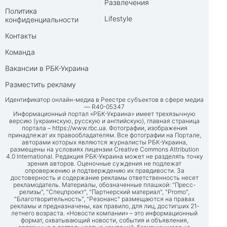
Развлечения
Политика
Lifestyle
конфиденциальности
Контакты
Команда
Вакансии в РБК-Украина
Разместить рекламу
Идентификатор онлайн-медиа в Реестре субъектов в сфере медиа
— R40-05347
Информационный портал «РБК-Украина» имеет трехязычную
версию (украинскую, русскую и английскую), главная страница
портала –
https://www.rbc.ua
. Фотографии, изображения
принадлежат их правообладателям. Все фотографии на Портале,
авторами которых являются журналисты РБК-Украина,
размещены на условиях лицензии Creative Commons Attribution
4.0 International. Редакция РБК-Украина может не разделять точку
зрения авторов. Оценочные суждения не подлежат
опровержению и подтверждению их правдивости. За
достоверность и содержание рекламы ответственность несет
рекламодатель. Материалы, обозначенные плашкой: "Пресс-
релизы", "Спецпроект", "Партнерский материал", "Promo",
"Благотворительность", "Резонанс" размещаются на правах
рекламы и предназначены, как правило, для лиц, достигших 21-
летнего возраста. «Новости компании» – это информационный
формат, охватывающий новости, события и объявления,