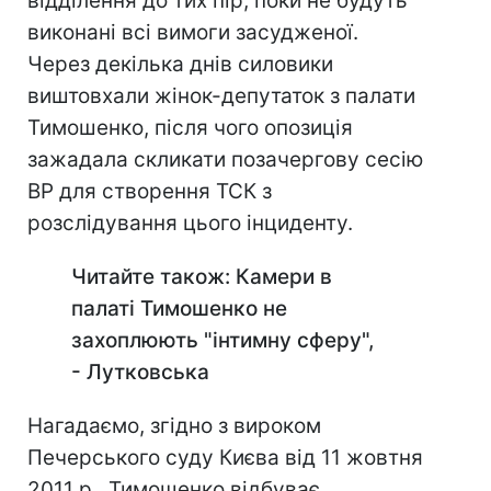
відділення до тих пір, поки не будуть
виконані всі вимоги засудженої.
Через декілька днів силовики
виштовхали жінок-депутаток з палати
Тимошенко, після чого опозиція
зажадала скликати позачергову сесію
ВР для створення ТСК з
розслідування цього інциденту.
Читайте також: Камери в
палаті Тимошенко не
захоплюють "інтимну сферу",
- Лутковська
Нагадаємо, згідно з вироком
Печерського суду Києва від 11 жовтня
2011 р., Тимошенко відбуває