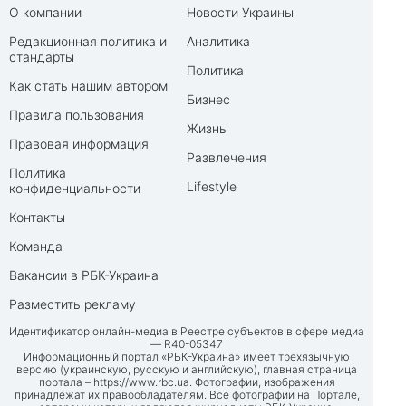
О компании
Новости Украины
Редакционная политика и
Аналитика
стандарты
Политика
Как стать нашим автором
Бизнес
Правила пользования
Жизнь
Правовая информация
Развлечения
Политика
Lifestyle
конфиденциальности
Контакты
Команда
Вакансии в РБК-Украина
Разместить рекламу
Идентификатор онлайн-медиа в Реестре субъектов в сфере медиа
— R40-05347
Информационный портал «РБК-Украина» имеет трехязычную
версию (украинскую, русскую и английскую), главная страница
портала –
https://www.rbc.ua
. Фотографии, изображения
принадлежат их правообладателям. Все фотографии на Портале,