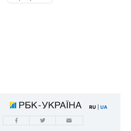
RU
|
UA