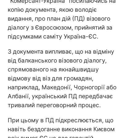
"Комерсант-Україна" посилаючись на
копію документа, якою володіє
видання, про план дій (ПД) візового
діалогу з Євросоюзом, прийнятий за
підсумками саміту Україна-ЄС.
З документа випливає, що на відміну
від балканського візового діалогу,
спрямованого на якнайшвидшу
відмову від віз для громадян,
наприклад, Македонії, Чорногорії або
Албанії, український ПД передбачає
тривалий переговорний процес.
При цьому в ПД підкреслюється, що
навіть бездоганне виконання Києвом