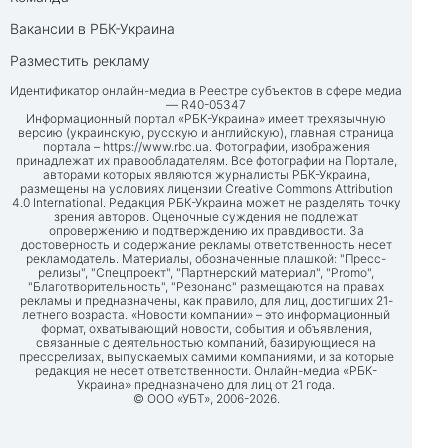
Вакансии в РБК-Украина
Разместить рекламу
Идентификатор онлайн-медиа в Реестре субъектов в сфере медиа
— R40-05347
Информационный портал «РБК-Украина» имеет трехязычную
версию (украинскую, русскую и английскую), главная страница
портала –
https://www.rbc.ua
. Фотографии, изображения
принадлежат их правообладателям. Все фотографии на Портале,
авторами которых являются журналисты РБК-Украина,
размещены на условиях лицензии Creative Commons Attribution
4.0 International. Редакция РБК-Украина может не разделять точку
зрения авторов. Оценочные суждения не подлежат
опровержению и подтверждению их правдивости. За
достоверность и содержание рекламы ответственность несет
рекламодатель. Материалы, обозначенные плашкой: "Пресс-
релизы", "Спецпроект", "Партнерский материал", "Promo",
"Благотворительность", "Резонанс" размещаются на правах
рекламы и предназначены, как правило, для лиц, достигших 21-
летнего возраста. «Новости компании» – это информационный
формат, охватывающий новости, события и объявления,
связанные с деятельностью компаний, базирующиеся на
прессрелизах, выпускаемых самими компаниями, и за которые
редакция не несет ответственности. Онлайн-медиа «РБК-
Украина» предназначено для лиц от 21 года.
© ООО «УБТ», 2006-2026.