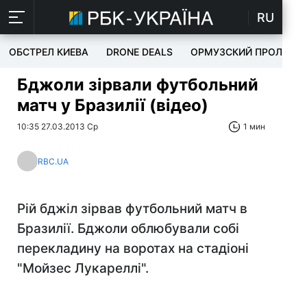
RU
ОБСТРЕЛ КИЕВА
DRONE DEALS
ОРМУЗСКИЙ ПРОЛИВ
Бджоли зірвали футбольний
матч у Бразилії (відео)
10:35 27.03.2013 Ср
1 мин
RBC.UA
Рій бджіл зірвав футбольний матч в
Бразилії. Бджоли облюбували собі
перекладину на воротах на стадіоні
"Мойзес Лукареллі".