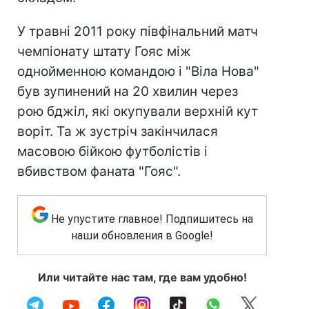
У травні 2011 року півфінальний матч
чемпіонату штату Гояс між
однойменною командою і "Віла Нова"
був зупинений на 20 хвилин через
рою бджіл, які окупували верхній кут
воріт. Та ж зустріч закінчилася
масовою бійкою футболістів і
вбивством фаната "Гояс".
Не упустите главное! Подпишитесь на
наши обновления в Google!
Или читайте нас там, где вам удобно!