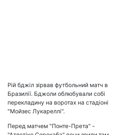
Рій бджіл зірвав футбольний матч в
Бразилії. Бджоли облюбували собі
перекладину на воротах на стадіоні
"Мойзес Лукареллі".
Перед матчем "Понте-Прета" -
"Атлетіко Сорокаба" вони звили там