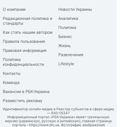
О компании
Новости Украины
Редакционная политика и
Аналитика
стандарты
Политика
Как стать нашим автором
Бизнес
Правила пользования
Жизнь
Правовая информация
Развлечения
Политика
Lifestyle
конфиденциальности
Контакты
Команда
Вакансии в РБК-Украина
Разместить рекламу
Идентификатор онлайн-медиа в Реестре субъектов в сфере медиа
— R40-05347
Информационный портал «РБК-Украина» имеет трехязычную
версию (украинскую, русскую и английскую), главная страница
портала –
https://www.rbc.ua
. Фотографии, изображения