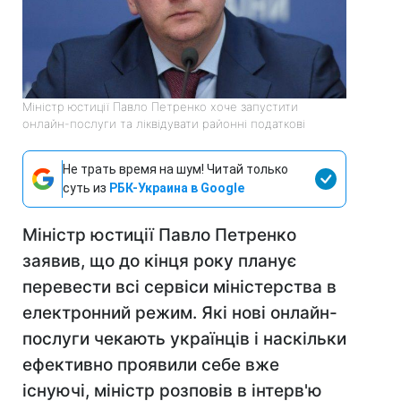
Міністр юстиції Павло Петренко хоче запустити
онлайн-послуги та ліквідувати районні податкові
Не трать время на шум! Читай только
суть из
РБК-Украина в Google
Міністр юстиції Павло Петренко
заявив, що до кінця року планує
перевести всі сервіси міністерства в
електронний режим. Які нові онлайн-
послуги чекають українців і наскільки
ефективно проявили себе вже
існуючі, міністр розповів в інтерв'ю