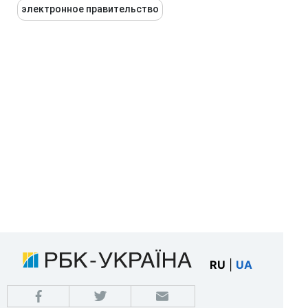
электронное правительство
RU
|
UA