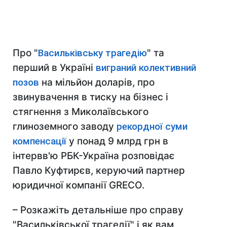
Про "
Васильківську трагедію
" та
перший в Україні
виграний колективний
позов
на мільйон доларів, про
звинувачення в тиску на бізнес і
стягнення з Миколаївського
глиноземного заводу
рекордної суми
компенсації
у понад 9 млрд грн в
інтервв'ю РБК-Україна розповідає
Павло Куфтирєв, керуючий партнер
юридичної компанії GRECO.
– Розкажіть детальніше про справу
"Васильківської трагедії" і як вам