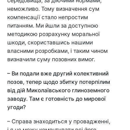
середовища, за діючими нормами,
неможливо. Тому визначення сум
компенсації стало непростим
питанням. Ми йшли за доступною
методикою розрахунку моральної
шкоди, скориставшись нашими
власними розробками, і таким чином
визначили суму позовних вимог.
–
Ви подали вже другий колективний
позов, тепер щодо збитку потерпілим
від дій Миколаївського глиноземного
заводу. Там є готовність до мирової
угоди?
– Справа знаходиться у провадженні,
і я не можу коментувати всі його