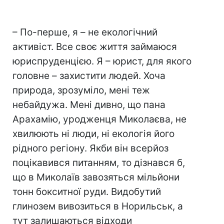
– По-перше, я – не екологічний
активіст. Все своє життя займаюся
юриспруденцією. Я – юрист, для якого
головне – захистити людей. Хоча
природа, зрозуміло, мені теж
небайдужа. Мені дивно, що пана
Арахамію, уродженця Миколаєва, не
хвилюють ні люди, ні екологія його
рідного регіону. Якби він всерйоз
поцікавився питанням, то дізнався б,
що в Миколаїв завозяться мільйони
тонн бокситної руди. Видобутий
глинозем вивозиться в Норильськ, а
тут залишаються відходи