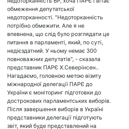
недоторканність ВР, хоча ПАРЄ і вітає
обмеження депутатської
недоторканності. "Недоторканність
потрібно обмежити. Але я не
впевнена, що слід було розглядати це
питання в парламенті, який, по суті,
недієздатний. У ньому немає 300
повноважних депутатів", - сказала
представник ПАРЄ Х.Северінсен..
Нагадаємо, головною метою візиту
міжнародної делегації ПАРЄ до
України є моніторинг підготовки до
дострокових парламентських виборів.
Після завершення виборів в Україні
представники делегації підготують
звіт, який буде представлений на