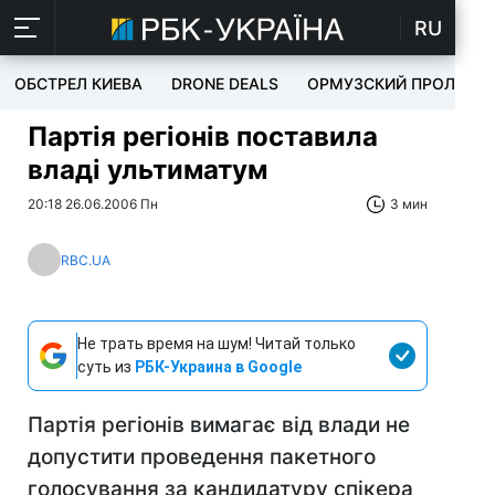
RU
ОБСТРЕЛ КИЕВА
DRONE DEALS
ОРМУЗСКИЙ ПРОЛИВ
Партія регіонів поставила
владі ультиматум
20:18 26.06.2006 Пн
3 мин
RBC.UA
Не трать время на шум! Читай только
суть из
РБК-Украина в Google
Партія регіонів вимагає від влади не
допустити проведення пакетного
голосування за кандидатуру спікера