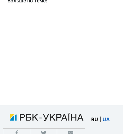
Больше по теме:
RU
|
UA