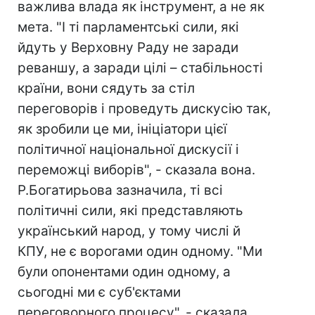
важлива влада як інструмент, а не як
мета. "І ті парламентські сили, які
йдуть у Верховну Раду не заради
реваншу, а заради цілі – стабільності
країни, вони сядуть за стіл
переговорів і проведуть дискусію так,
як зробили це ми, ініціатори цієї
політичної національної дискусії і
переможці виборів", - сказала вона.
Р.Богатирьова зазначила, ті всі
політичні сили, які представляють
український народ, у тому числі й
КПУ, не є ворогами один одному. "Ми
були опонентами один одному, а
сьогодні ми є суб'єктами
переговорного процесу", - сказала