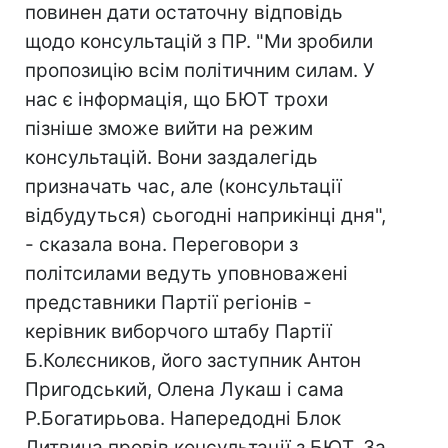
повинен дати остаточну відповідь
щодо консультацій з ПР. "Ми зробили
пропозицію всім політичним силам. У
нас є інформація, що БЮТ трохи
пізніше зможе вийти на режим
консультацій. Вони заздалегідь
призначать час, але (консультації
відбудуться) сьогодні наприкінці дня",
- сказала вона. Переговори з
політсилами ведуть уповноважені
представники Партії регіонів -
керівник виборчого штабу Партії
Б.Колєсников, його заступник Антон
Пригодський, Олена Лукаш і сама
Р.Богатирьова. Напередодні Блок
Литвина провів консультації з БЮТ. За