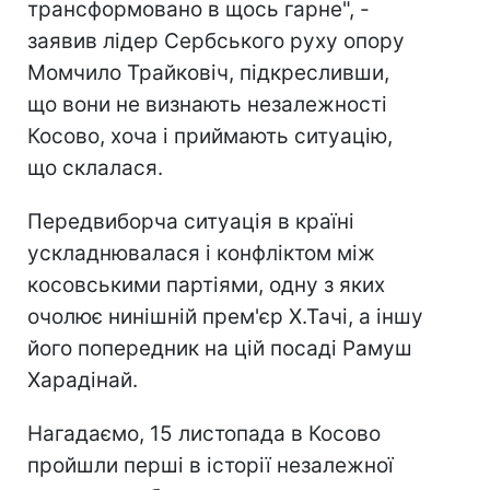
трансформовано в щось гарне", -
заявив лідер Сербського руху опору
Момчило Трайковіч, підкресливши,
що вони не визнають незалежності
Косово, хоча і приймають ситуацію,
що склалася.
Передвиборча ситуація в країні
ускладнювалася і конфліктом між
косовськими партіями, одну з яких
очолює нинішній прем'єр Х.Тачі, а іншу
його попередник на цій посаді Рамуш
Харадінай.
Нагадаємо, 15 листопада в Косово
пройшли перші в історії незалежної