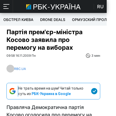
RU
ОБСТРЕЛ КИЕВА
DRONE DEALS
ОРМУЗСКИЙ ПРОЛИВ
Партія прем'єр-міністра
Косово заявила про
перемогу на виборах
09:58 16.11.2009 Пн
3 мин
RBC.UA
Не трать время на шум! Читай только
суть из
РБК-Украина в Google
Правляча Демократична партія
Косово оголосила про перемогу на