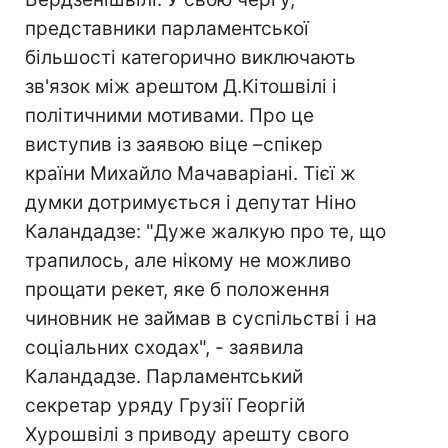
представники парламентської
більшості категорично виключають
зв'язок між арештом Д.Кiтошвілі і
політичними мотивами. Про це
виступив із заявою віце –спікер
країни Михайло Мачаваріані. Тієї ж
думки дотримується і депутат Ніно
Каландадзе: "Дуже жалкую про те, що
трапилось, але нікому не можливо
прощати рекет, яке б положення
чиновник не займав в суспільстві і на
соціальних сходах", - заявила
Каландадзе. Парламентський
секретар уряду Грузії Георгій
Хурошвілі з приводу арешту свого