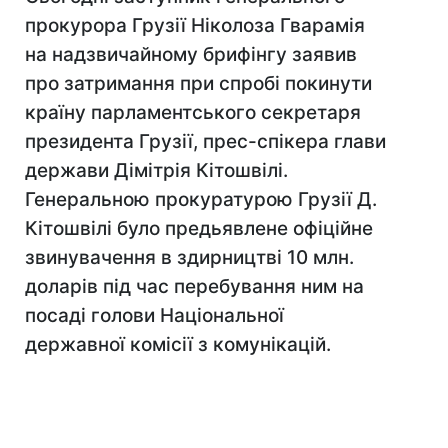
прокурора Грузії Нiколоза Гварамія
на надзвичайному брифінгу заявив
про затримання при спробі покинути
країну парламентського секретаря
президента Грузії, прес-спікера глави
держави Дімітрія Кiтошвілі.
Генеральною прокуратурою Грузії Д.
Кiтошвілі було предьявлене офіційне
звинувачення в здирництві 10 млн.
доларів пiд час перебування ним на
посадi голови Національної
державної комісії з комунікацій.