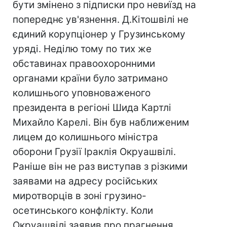
бути змінено з підписки про невиїзд на
попереднє ув'язнення. Д.Кiтошвілі не
єдиний корупціонер у Грузинському
уряді. Неділю тому по тих же
обставинах правоохоронними
органами країни було затримано
колишнього уповноваженого
президента в регіоні Шида Картлі
Михайло Карелі. Він був наближеним
лицем до колишнього міністра
оборони Грузії Іраклія Окруашвілі.
Ранiше він не раз виступав з різкими
заявами на адресу російських
миротворців в зоні грузино-
осетинського конфлікту. Коли
Окруашвілі заявив про прагнення