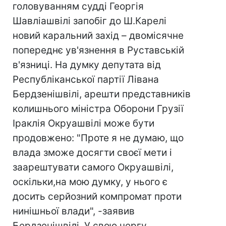
головуванням судді Георгія
Шавліашвілі запобiг до Ш.Карелі
новий каральний захід – двомісячне
попереднє ув'язнення в Руставськiй
в'язниці. На думку депутата від
Республіканської партії Лівана
Бердзенішвілі, арешти представників
колишнього міністра Оборони Грузії
Іраклія Окруашвілі може бути
продовжено: "Проте я не думаю, що
влада зможе досягти своєї мети і
заарештувати самого Окруашвілі,
оскільки,на мою думку, у нього є
досить серйозний компромат проти
нинішньої влади", -заявив
Бердзенішвілі. У свою чергу,