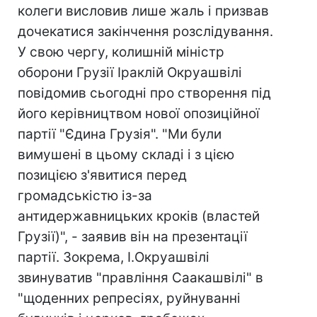
колеги висловив лише жаль і призвав
дочекатися закінчення розслідування.
У свою чергу, колишній міністр
оборони Грузії Іраклій Окруашвілі
повідомив сьогодні про створення під
його керівництвом нової опозиційної
партії "Єдина Грузія". "Ми були
вимушені в цьому складі і з цією
позицією з'явитися перед
громадськістю із-за
антидержавницьких кроків (властей
Грузії)", - заявив він на презентації
партії. Зокрема, І.Окруашвілі
звинуватив "правління Саакашвілі" в
"щоденних репресіях, руйнуванні