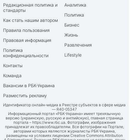
Редакционная политика и
Аналитика
стандарты
Политика
Как стать нашим автором
Бизнес
Правила пользования
Жизнь
Правовая информация
Развлечения
Политика
Lifestyle
конфиденциальности
Контакты
Команда
Вакансии в РБК-Украина
Разместить рекламу
Идентификатор онлайн-медиа в Реестре субъектов в сфере медиа
— R40-05347
Информационный портал «РБК-Украина» имеет трехязычную
версию (украинскую, русскую и английскую), главная страница
портала –
https://www.rbc.ua
. Фотографии, изображения
принадлежат их правообладателям. Все фотографии на Портале,
авторами которых являются журналисты РБК-Украина,
размещены на условиях лицензии Creative Commons Attribution
4.0 International. Редакция РБК-Украина может не разделять точку