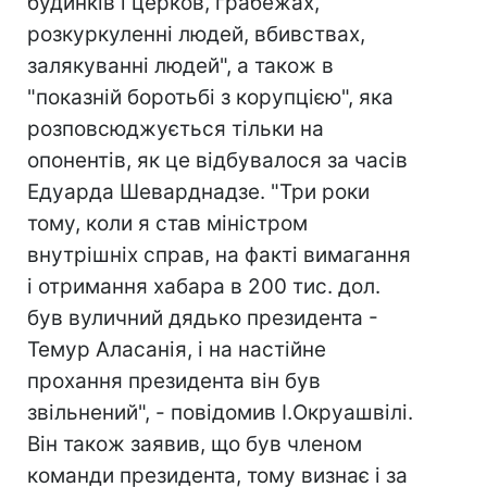
будинків і церков, грабежах,
розкуркуленні людей, вбивствах,
залякуванні людей", а також в
"показній боротьбі з корупцією", яка
розповсюджується тільки на
опонентів, як це відбувалося за часів
Едуарда Шеварднадзе. "Три роки
тому, коли я став міністром
внутрішніх справ, на факті вимагання
і отримання хабара в 200 тис. дол.
був вуличний дядько президента -
Темур Аласанія, і на настійне
прохання президента він був
звільнений", - повідомив І.Окруашвiлi.
Він також заявив, що був членом
команди президента, тому визнає і за