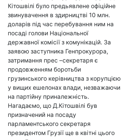
Кiтошвілі було предьявлене офіційне
звинувачення в здирництві 10 млн.
доларів пiд час перебування ним на
посадi голови Національної
державної комісії з комунікацій. За
заявою заступника Генпрокурора,
затримання прес –секретаря є
продовженням боротьби
грузинського керівництва з корупцією
у вищих ешелонах влади, незважаючи
на партійну приналежність.
Нагадаємо, що Д.Кiтошвілі був
призначений на посаду
парламентського секретаря
президентом Грузії ще в квітні цього