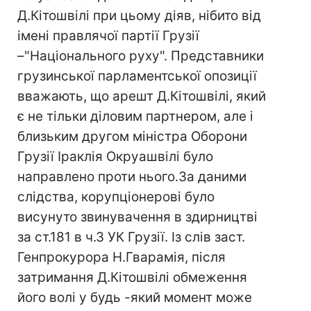
Д.Кiтошвілі при цьому діяв, нібито від
імені правлячої партії Грузії
–"Національного руху". Представники
грузинської парламентської опозиції
вважають, що арешт Д.Кiтошвілі, який
є не тільки діловим партнером, але і
близьким другом міністра Оборони
Грузії Іраклія Окруашвілі було
направлено проти нього.За даними
слідства, корупціонерові було
висунуто звинувачення в здирництві
за ст.181 в ч.3 УК Грузії. Із слів заст.
Генпрокурора Н.Гварамія, після
затримання Д.Кiтошвілі обмеження
його волi у будь -який момент може