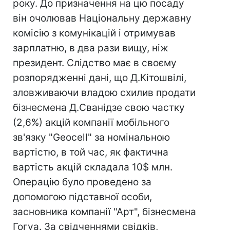
року. До призначення на цю посаду
він очолював Національну державну
комісію з комунікацій і отримував
зарплатню, в два рази вищу, ніж
президент. Слідство має в своєму
розпорядженні дані, що Д.Кiтошвілі,
зловживаючи владою схилив продати
бізнесмена Д.Сванідзе свою частку
(2,6%) акцій компанії мобільного
зв'язку "Geoсell" за номінальною
вартістю, в той час, як фактична
вартість акцій складала 10$ млн.
Операцію було проведено за
допомогою підставної особи,
засновника компанії "Арт", бiзнесмена
Гогуа. За свідченнями свідків,