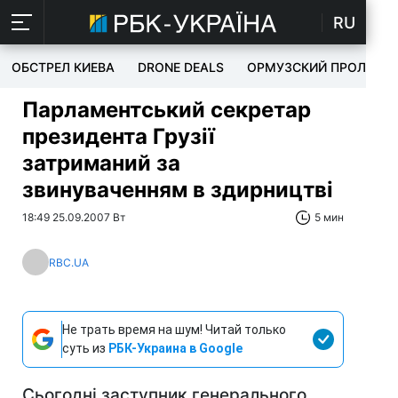
RU
ОБСТРЕЛ КИЕВА
DRONE DEALS
ОРМУЗСКИЙ ПРОЛИВ
Парламентський секретар
президента Грузії
затриманий за
звинуваченням в здирництві
18:49 25.09.2007 Вт
5 мин
RBC.UA
Не трать время на шум! Читай только
суть из
РБК-Украина в Google
Сьогодні заступник генерального