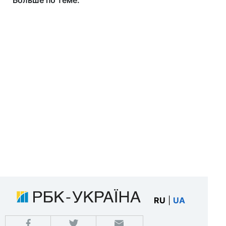
Больше по теме:
RU
|
UA