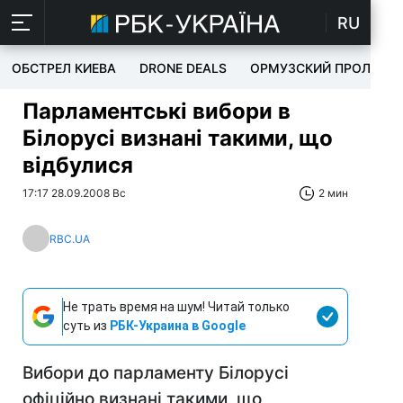
RU
ОБСТРЕЛ КИЕВА
DRONE DEALS
ОРМУЗСКИЙ ПРОЛИВ
Парламентські вибори в
Білорусі визнані такими, що
відбулися
17:17 28.09.2008 Вс
2 мин
RBC.UA
Не трать время на шум! Читай только
суть из
РБК-Украина в Google
Вибори до парламенту Білорусі
офіційно визнані такими, що