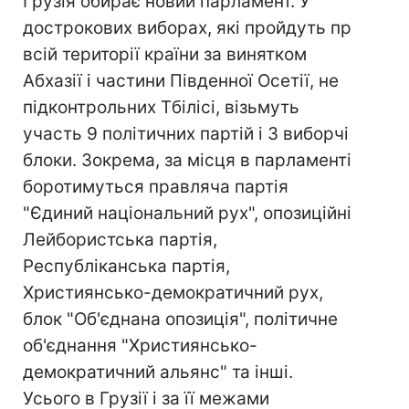
Грузія обирає новий парламент. У
дострокових виборах, які пройдуть пр
всій території країни за винятком
Абхазії і частини Південної Осетії, не
підконтрольних Тбілісі, візьмуть
участь 9 політичних партій і 3 виборчі
блоки. Зокрема, за місця в парламенті
боротимуться правляча партія
"Єдиний національний рух", опозиційні
Лейбористська партія,
Республіканська партія,
Християнсько-демократичний рух,
блок "Об'єднана опозиція", політичне
об'єднання "Християнсько-
демократичний альянс" та інші.
Усього в Грузії і за її межами