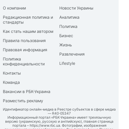
О компании
Новости Украины
Редакционная политика и
Аналитика
стандарты
Политика
Как стать нашим автором
Бизнес
Правила пользования
Жизнь
Правовая информация
Развлечения
Политика
Lifestyle
конфиденциальности
Контакты
Команда
Вакансии в РБК-Украина
Разместить рекламу
Идентификатор онлайн-медиа в Реестре субъектов в сфере медиа
— R40-05347
Информационный портал «РБК-Украина» имеет трехязычную
версию (украинскую, русскую и английскую), главная страница
портала –
https://www.rbc.ua
. Фотографии, изображения