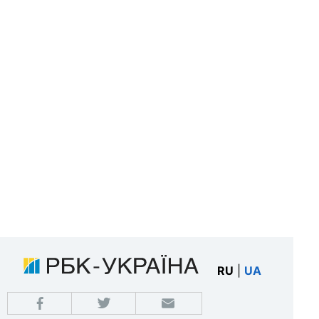
RU
|
UA