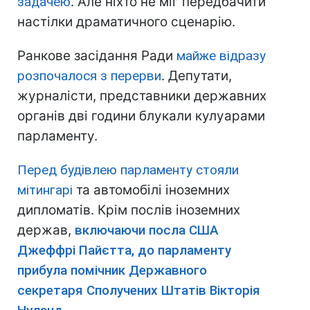
задачею
. Але ніхто не міг передбачити
настілки драматичного сценарію.
Ранкове засідання Ради
майже відразу
розпочалося з перерви
. Депутати,
журналісти, представники державних
органів дві години блукали кулуарами
парламенту.
Перед будівлею парламенту стояли
мітингарі
та автомобілі іноземних
дипломатів. Крім послів іноземних
держав,
включаючи посла США
Джеффрі Пайєтта, до парламенту
прибула помічник Державного
секретаря Сполучених Штатів Вікторія