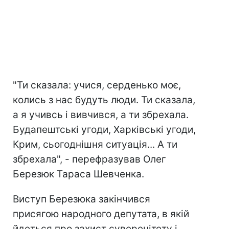
"Ти сказала: учися, серденько моє,
колись з нас будуть люди. Ти сказала,
а я учивсь і вивчився, а ти збрехала.
Будапештські угоди, Харківські угоди,
Крим, сьогоднішня ситуація... А ти
збрехала", - перефразував Олег
Березюк Тараса Шевченка.
Виступ Березюка закінчився
присягою народного депутата, в якій
йдеться про захист суверенітету і