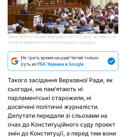
Зміни в Конституцію вирушили до КСУ, але це навіть не
початок реального конституційного процесу
Не трать время на шум! Читай только
суть из
РБК-Украина в Google
Такого засідання Верховної Ради, як
сьогодні, не пам'ятають ні
парламентські старожили, ні
досвічені політичні журналісти.
Депутати передали зі сльозами на
очах до Конституційного суду проект
змін до Конституції, а перед тим вони