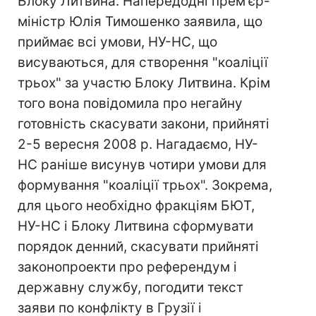
Блоку Литвина. Напередодні прем'єр-
міністр Юлія Тимошенко заявила, що
приймає всі умови, НУ-НС, що
висуваються, для створення "коаліції
трьох" за участю Блоку Литвина. Крім
того вона повідомила про негайну
готовність скасувати закони, прийняті
2-5 вересня 2008 р. Нагадаємо, НУ-
НС раніше висунув чотири умови для
формування "коаліції трьох". Зокрема,
для цього необхідно фракціям БЮТ,
НУ-НС і Блоку Литвина сформувати
порядок денний, скасувати прийняті
законопроекти про референдум і
державну службу, погодити текст
заяви по конфлікту в Грузії і