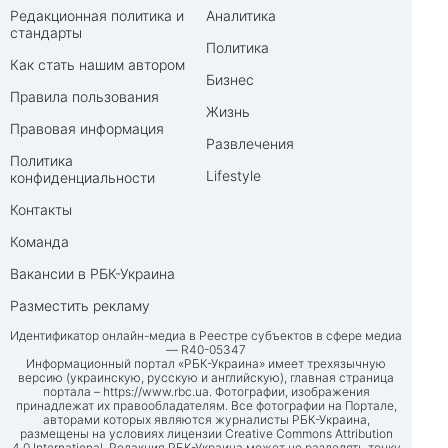
Редакционная политика и
Аналитика
стандарты
Политика
Как стать нашим автором
Бизнес
Правила пользования
Жизнь
Правовая информация
Развлечения
Политика
Lifestyle
конфиденциальности
Контакты
Команда
Вакансии в РБК-Украина
Разместить рекламу
Идентификатор онлайн-медиа в Реестре субъектов в сфере медиа
— R40-05347
Информационный портал «РБК-Украина» имеет трехязычную
версию (украинскую, русскую и английскую), главная страница
портала –
https://www.rbc.ua
. Фотографии, изображения
принадлежат их правообладателям. Все фотографии на Портале,
авторами которых являются журналисты РБК-Украина,
размещены на условиях лицензии Creative Commons Attribution
4.0 International. Редакция РБК-Украина может не разделять точку