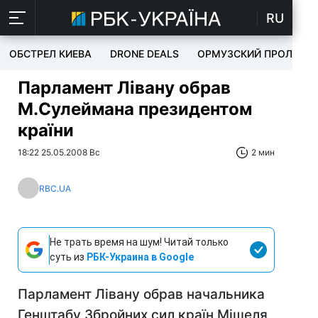
RU
ОБСТРЕЛ КИЕВА
DRONE DEALS
ОРМУЗСКИЙ ПРОЛИВ
Парламент Лівану обрав
М.Сулеймана президентом
країни
18:22 25.05.2008 Вс
2 мин
RBC.UA
Не трать время на шум! Читай только
суть из
РБК-Украина в Google
Парламент Лівану обрав начальника
Генштабу Збройних сил країн Мішеля