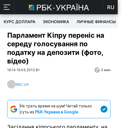
RU
КУРС ДОЛЛАРА
ЭКОНОМИКА
ЛИЧНЫЕ ФИНАНСЫ
T
Парламент Кіпру переніс на
середу голосування по
податку на депозити (фото,
відео)
16:14 19.03.2013 Вт
3 мин
RBC.UA
Не трать время на шум! Читай только
суть из
РБК-Украина в Google
Засідання кіпрського парламенту, на