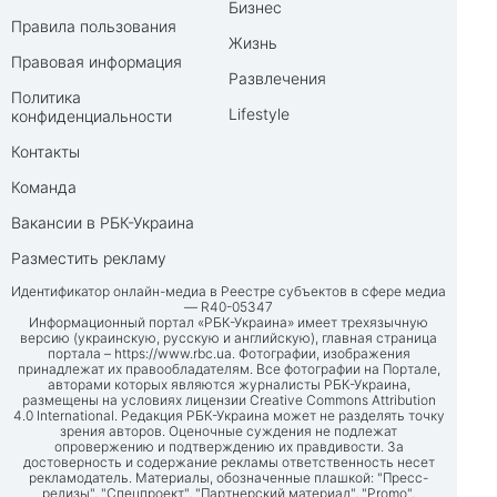
Бизнес
Правила пользования
Жизнь
Правовая информация
Развлечения
Политика
Lifestyle
конфиденциальности
Контакты
Команда
Вакансии в РБК-Украина
Разместить рекламу
Идентификатор онлайн-медиа в Реестре субъектов в сфере медиа
— R40-05347
Информационный портал «РБК-Украина» имеет трехязычную
версию (украинскую, русскую и английскую), главная страница
портала –
https://www.rbc.ua
. Фотографии, изображения
принадлежат их правообладателям. Все фотографии на Портале,
авторами которых являются журналисты РБК-Украина,
размещены на условиях лицензии Creative Commons Attribution
4.0 International. Редакция РБК-Украина может не разделять точку
зрения авторов. Оценочные суждения не подлежат
опровержению и подтверждению их правдивости. За
достоверность и содержание рекламы ответственность несет
рекламодатель. Материалы, обозначенные плашкой: "Пресс-
релизы", "Спецпроект", "Партнерский материал", "Promo",