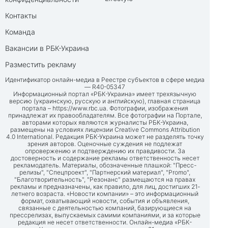
Контакты
Команда
Вакансии в РБК-Украина
Разместить рекламу
Идентификатор онлайн-медиа в Реестре субъектов в сфере медиа
— R40-05347
Информационный портал «РБК-Украина» имеет трехязычную
версию (украинскую, русскую и английскую), главная страница
портала –
https://www.rbc.ua
. Фотографии, изображения
принадлежат их правообладателям. Все фотографии на Портале,
авторами которых являются журналисты РБК-Украина,
размещены на условиях лицензии Creative Commons Attribution
4.0 International. Редакция РБК-Украина может не разделять точку
зрения авторов. Оценочные суждения не подлежат
опровержению и подтверждению их правдивости. За
достоверность и содержание рекламы ответственность несет
рекламодатель. Материалы, обозначенные плашкой: "Пресс-
релизы", "Спецпроект", "Партнерский материал", "Promo",
"Благотворительность", "Резонанс" размещаются на правах
рекламы и предназначены, как правило, для лиц, достигших 21-
летнего возраста. «Новости компании» – это информационный
формат, охватывающий новости, события и объявления,
связанные с деятельностью компаний, базирующиеся на
прессрелизах, выпускаемых самими компаниями, и за которые
редакция не несет ответственности. Онлайн-медиа «РБК-