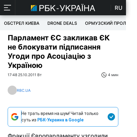
RU
ОБСТРЕЛ КИЕВА
DRONE DEALS
ОРМУЗСКИЙ ПРОЛИВ
Парламент ЄС закликав ЄК
не блокувати підписання
Угоди про Асоціацію з
Україною
17:48 25.10.2011 Вт
4 мин
RBC.UA
Не трать время на шум! Читай только
суть из
РБК-Украина в Google
Фракції Європарламенту узгодили