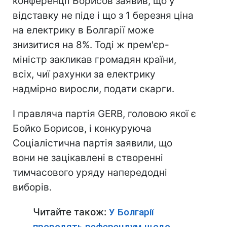
конференції Борисов заявив, що у
відставку не піде і що з 1 березня ціна
на електрику в Болгарії може
знизитися на 8%. Тоді ж прем'єр-
міністр закликав громадян країни,
всіх, чиї рахунки за електрику
надмірно виросли, подати скарги.
І правляча партія GERB, головою якої є
Бойко Борисов, і конкуруюча
Соціалістична партія заявили, що
вони не зацікавлені в створенні
тимчасового уряду напередодні
виборів.
Читайте також:
У Болгарії
проводять референдум щодо