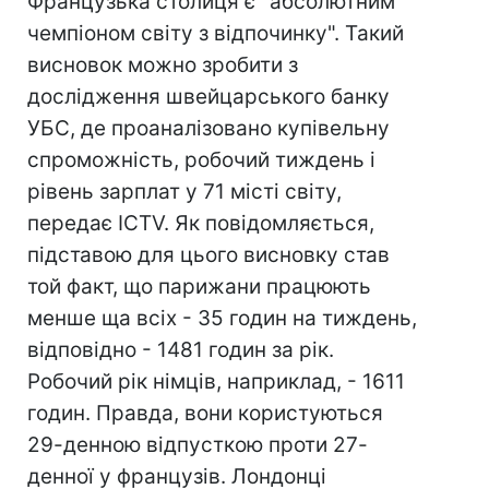
Французька столиця є "абсолютним
чемпіоном світу з відпочинку". Такий
висновок можно зробити з
дослідження швейцарського банку
УБС, де проаналізовано купівельну
спроможність, робочий тиждень і
рівень зарплат у 71 місті світу,
передає ICTV. Як повідомляється,
підставою для цього висновку став
той факт, що парижани працюють
менше ща всіх - 35 годин на тиждень,
відповідно - 1481 годин за рік.
Робочий рік німців, наприклад, - 1611
годин. Правда, вони користуються
29-денною відпусткою проти 27-
денної у французів. Лондонці