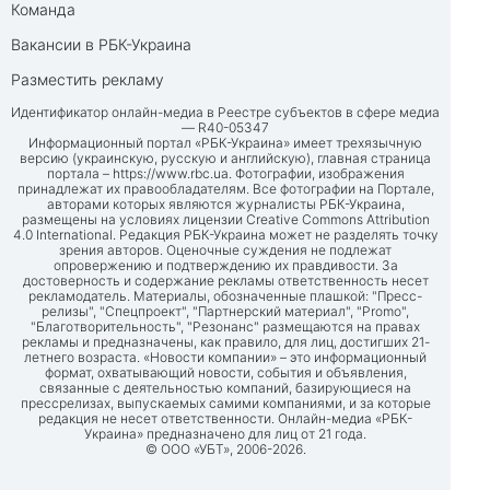
Команда
Вакансии в РБК-Украина
Разместить рекламу
Идентификатор онлайн-медиа в Реестре субъектов в сфере медиа
— R40-05347
Информационный портал «РБК-Украина» имеет трехязычную
версию (украинскую, русскую и английскую), главная страница
портала –
https://www.rbc.ua
. Фотографии, изображения
принадлежат их правообладателям. Все фотографии на Портале,
авторами которых являются журналисты РБК-Украина,
размещены на условиях лицензии Creative Commons Attribution
4.0 International. Редакция РБК-Украина может не разделять точку
зрения авторов. Оценочные суждения не подлежат
опровержению и подтверждению их правдивости. За
достоверность и содержание рекламы ответственность несет
рекламодатель. Материалы, обозначенные плашкой: "Пресс-
релизы", "Спецпроект", "Партнерский материал", "Promo",
"Благотворительность", "Резонанс" размещаются на правах
рекламы и предназначены, как правило, для лиц, достигших 21-
летнего возраста. «Новости компании» – это информационный
формат, охватывающий новости, события и объявления,
связанные с деятельностью компаний, базирующиеся на
прессрелизах, выпускаемых самими компаниями, и за которые
редакция не несет ответственности. Онлайн-медиа «РБК-
Украина» предназначено для лиц от 21 года.
© ООО «УБТ», 2006-2026.