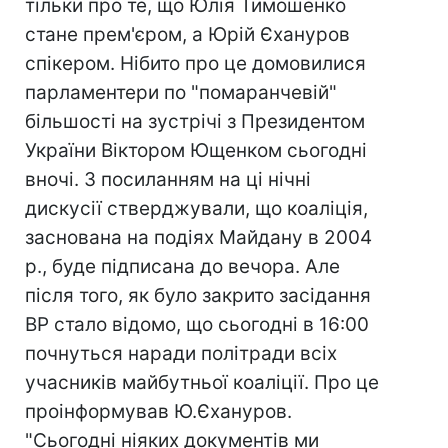
тільки про те, що Юлія Тимошенко
стане прем'єром, а Юрій Єхануров
спікером. Нібито про це домовилися
парламентери по "помаранчевій"
більшості на зустрічі з Президентом
України Віктором Ющенком сьогодні
вночі. З посиланням на ці нічні
дискусії стверджували, що коаліція,
заснована на подіях Майдану в 2004
р., буде підписана до вечора. Але
після того, як було закрито засідання
ВР стало відомо, що сьогодні в 16:00
почнуться наради політради всіх
учасників майбутньої коаліції. Про це
проінформував Ю.Єхануров.
"Сьогодні ніяких документів ми