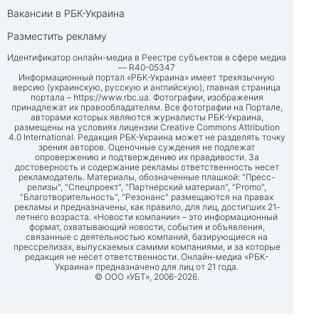
Вакансии в РБК-Украина
Разместить рекламу
Идентификатор онлайн-медиа в Реестре субъектов в сфере медиа
— R40-05347
Информационный портал «РБК-Украина» имеет трехязычную
версию (украинскую, русскую и английскую), главная страница
портала –
https://www.rbc.ua
. Фотографии, изображения
принадлежат их правообладателям. Все фотографии на Портале,
авторами которых являются журналисты РБК-Украина,
размещены на условиях лицензии Creative Commons Attribution
4.0 International. Редакция РБК-Украина может не разделять точку
зрения авторов. Оценочные суждения не подлежат
опровержению и подтверждению их правдивости. За
достоверность и содержание рекламы ответственность несет
рекламодатель. Материалы, обозначенные плашкой: "Пресс-
релизы", "Спецпроект", "Партнерский материал", "Promo",
"Благотворительность", "Резонанс" размещаются на правах
рекламы и предназначены, как правило, для лиц, достигших 21-
летнего возраста. «Новости компании» – это информационный
формат, охватывающий новости, события и объявления,
связанные с деятельностью компаний, базирующиеся на
прессрелизах, выпускаемых самими компаниями, и за которые
редакция не несет ответственности. Онлайн-медиа «РБК-
Украина» предназначено для лиц от 21 года.
© ООО «УБТ», 2006-2026.