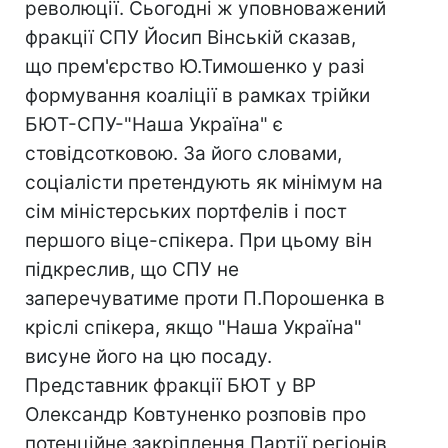
революції. Сьогодні ж уповноважений
фракції СПУ Йосип Вінській сказав,
що прем'єрство Ю.Тимошенко у разі
формування коаліції в рамках трійки
БЮТ-СПУ-"Наша Україна" є
стовідсотковою. За його словами,
соціалісти претендують як мінімум на
сім міністерських портфелів і пост
першого віце-спікера. При цьому він
підкреслив, що СПУ не
заперечуватиме проти П.Порошенка в
кріслі спікера, якщо "Наша Україна"
висуне його на цю посаду.
Представник фракції БЮТ у ВР
Олександр Ковтуненко розповів про
потенційне закріплення Партії регіонів