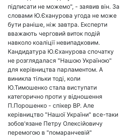
підписати не можемо", - заявив він. За
словами Ю.Єханурова угода не може
бути раніше, ніж завтра. Експерти
вважають черговий виток подій
навколо коаліції невипадковим.
Кандидатура Ю.Єханурова спочатку
не розглядалася "Нашою Україною"
для керівництва парламентом. А
виникла тільки тоді, коли
Ю.Тимошенко стала виступати
категорично проти у відношення
П.Порошенко - спікер ВР. Але
керівництво "Нашої України" все-таки
зобов'язане Петру Олексійовичу
перемогою в "помаранчевій"