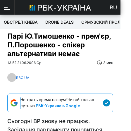
RU
ОБСТРЕЛ КИЕВА
DRONE DEALS
ОРМУЗСКИЙ ПРОЛИВ
Парі Ю.Тимошенко - прем'єр,
П.Порошенко - спікер
альтернативи немає
13:52 21.06.2006 Ср
3 мин
RBC.UA
Не трать время на шум! Читай только
суть из
РБК-Украина в Google
Сьогодні ВР знову не працює.
Засідання парламенту поновиться