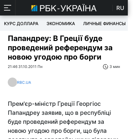
RU
КУРС ДОЛЛАРА
ЭКОНОМИКА
ЛИЧНЫЕ ФИНАНСЫ
T
Папандреу: В Греції буде
проведений референдум за
новою угодою про борги
21:46 31.10.2011 Пн
3 мин
RBC.UA
Прем'єр-міністр Греції Георгіос
Папандреу заявив, що в республіці
буде проведений референдум за
новою угодою про борги, що була