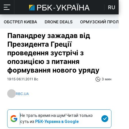
RU
ОБСТРЕЛ КИЕВА
DRONE DEALS
ОРМУЗСКИЙ ПРОЛИВ
Папандреу зажадав від
Президента Греції
проведення зустрічі з
опозицією з питання
формування нового уряду
19:15 06.11.2011 Вс
3 мин
RBC.UA
Не трать время на шум! Читай только
суть из
РБК-Украина в Google