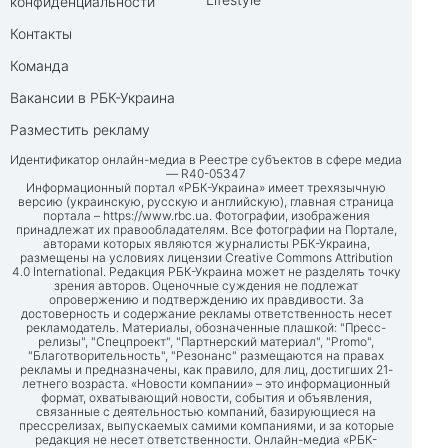
конфиденциальности
Контакты
Команда
Вакансии в РБК-Украина
Разместить рекламу
Идентификатор онлайн-медиа в Реестре субъектов в сфере медиа
— R40-05347
Информационный портал «РБК-Украина» имеет трехязычную
версию (украинскую, русскую и английскую), главная страница
портала –
https://www.rbc.ua
. Фотографии, изображения
принадлежат их правообладателям. Все фотографии на Портале,
авторами которых являются журналисты РБК-Украина,
размещены на условиях лицензии Creative Commons Attribution
4.0 International. Редакция РБК-Украина может не разделять точку
зрения авторов. Оценочные суждения не подлежат
опровержению и подтверждению их правдивости. За
достоверность и содержание рекламы ответственность несет
рекламодатель. Материалы, обозначенные плашкой: "Пресс-
релизы", "Спецпроект", "Партнерский материал", "Promo",
"Благотворительность", "Резонанс" размещаются на правах
рекламы и предназначены, как правило, для лиц, достигших 21-
летнего возраста. «Новости компании» – это информационный
формат, охватывающий новости, события и объявления,
связанные с деятельностью компаний, базирующиеся на
прессрелизах, выпускаемых самими компаниями, и за которые
редакция не несет ответственности. Онлайн-медиа «РБК-