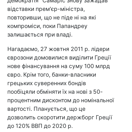
демократія" Самаріс знову зажадав
відставки прем'єр-міністра,
повторивши, що не піде ні на які
компроміси, поки Папандреу
залишається при владі.
Нагадаємо, 27 жовтня 2011 р. лідери
єврозони домовилися виділити Греції
нове фінансування на суму 100 млрд
євро. Крім того, банки-власники
грецьких суверенних бондів
пообіцяли обміняти їх на нові з 50-
процентним дисконтом до номінальної
вартості. Планується, що це
дозволить скоротити держборг Греції
до 120% ВВП до 2020 р.