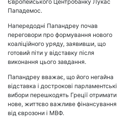
Європейського Центробанку Лукас
Пападемос.
Напередодні Папандреу почав
переговори про формування нового
коаліційного уряду, заявивши, що
готовий піти у відставку після
виконання цього завдання.
Папандреу вважає, що його негайна
відставка і дострокові парламентські
вибори перешкодять Греції отримати
нове, життєво важливе фінансування
від єврозони і МВФ.