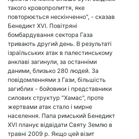
такого кровопролиття, яке
повторюється нескінченно", - сказав
Бенедикт XVI. Повітряні
бомбардування сектора Газа
тривають другий день. В результаті
ізраїльських атак в палестинському
анклаві загинули, за останніми
даними, близько 280 людей. За
повідомленнями з Гази, більшість
загиблих - бойовики і представники
силових структур "Хамас", проте
жертвами атак стало і мирне
населення. Папа римський Бенедикт
XVI планує відвідати Святу Землю в
травні 2009 р. Якщо цей візит