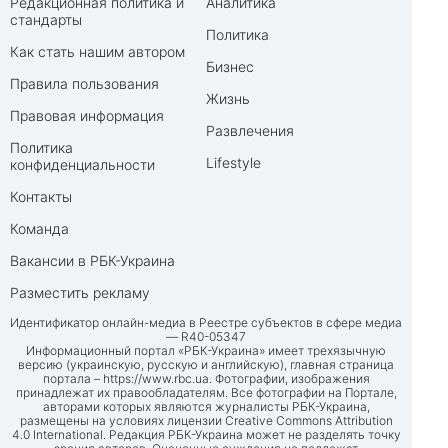
Редакционная политика и
Аналитика
стандарты
Политика
Как стать нашим автором
Бизнес
Правила пользования
Жизнь
Правовая информация
Развлечения
Политика
Lifestyle
конфиденциальности
Контакты
Команда
Вакансии в РБК-Украина
Разместить рекламу
Идентификатор онлайн-медиа в Реестре субъектов в сфере медиа
— R40-05347
Информационный портал «РБК-Украина» имеет трехязычную
версию (украинскую, русскую и английскую), главная страница
портала –
https://www.rbc.ua
. Фотографии, изображения
принадлежат их правообладателям. Все фотографии на Портале,
авторами которых являются журналисты РБК-Украина,
размещены на условиях лицензии Creative Commons Attribution
4.0 International. Редакция РБК-Украина может не разделять точку