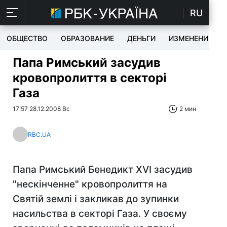
RU
ОБЩЕСТВО
ОБРАЗОВАНИЕ
ДЕНЬГИ
ИЗМЕНЕНИЯ
Папа Римський засудив
кровопролиття в секторі
Газа
17:57 28.12.2008 Вс
2 мин
RBC.UA
Папа Римський Бенедикт XVI засудив
"нескінченне" кровопролиття на
Святій землі і закликав до зупинки
насильства в секторі Газа. У своєму