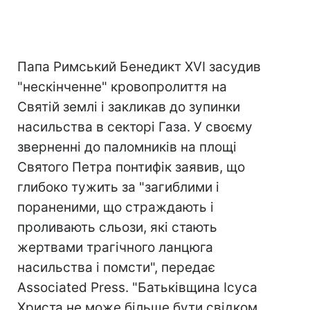
Папа Римський Бенедикт XVI засудив
"нескінченне" кровопролиття на
Святій землі і закликав до зупинки
насильства в секторі Газа. У своєму
зверненні до паломників на площі
Святого Петра понтифік заявив, що
глибоко тужить за "загиблими і
пораненими, що страждають і
проливають сльози, які стають
жертвами трагічного ланцюга
насильства і помсти", передає
Associated Press. "Батьківщина Ісуса
Христа не може більше бути свідком