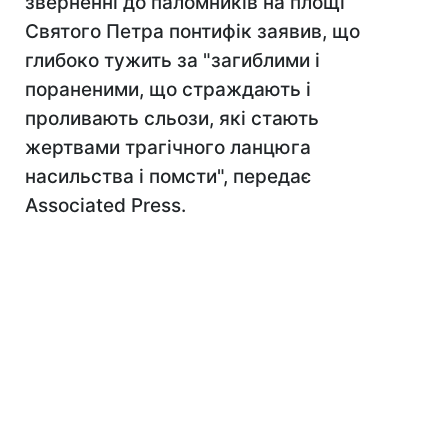
зверненні до паломників на площі
Святого Петра понтифік заявив, що
глибоко тужить за "загиблими і
пораненими, що страждають і
проливають сльози, які стають
жертвами трагічного ланцюга
насильства і помсти", передає
Associated Press.