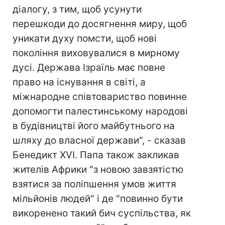
діалогу, з тим, щоб усунути
перешкоди до досягнення миру, щоб
уникати духу помсти, щоб нові
покоління виховувалися в мирному
дусі. Держава Ізраїль має повне
право на існування в світі, а
міжнародне співтовариство повинне
допомогти палестинському народові
в будівництві його майбутнього на
шляху до власної держави", - сказав
Бенедикт XVI. Папа також закликав
жителів Африки "з новою завзятістю
взятися за поліпшення умов життя
мільйонів людей" і де "повинно бути
викоренено такий бич суспільства, як