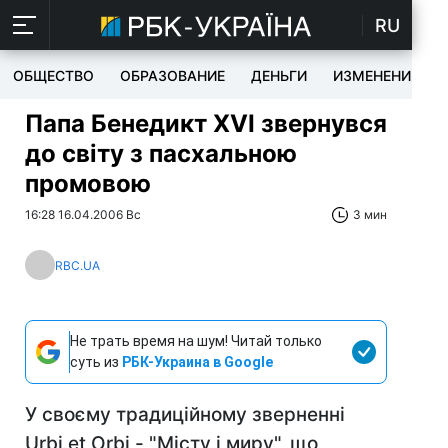
RU
ОБЩЕСТВО
ОБРАЗОВАНИЕ
ДЕНЬГИ
ИЗМЕНЕНИЯ
Папа Бенедикт XVI звернувся
до світу з пасхальною
промовою
16:28 16.04.2006 Вс
3 мин
RBC.UA
Не трать время на шум! Читай только
суть из
РБК-Украина в Google
У своєму традиційному зверненні
Urbi et Orbi - "Місту і миру", що