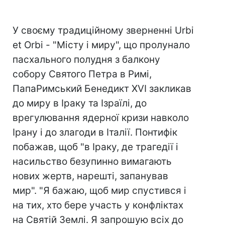
У своєму традиційному зверненні Urbi
et Orbi - "Місту і миру", що пролунало
пасхального полудня з балкону
собору Святого Петра в Римі,
ПапаРимський Бенедикт XVI закликав
до миру в Іраку та Ізраїлі, до
врегулювання ядерної кризи навколо
Ірану і до злагоди в Італії. Понтифік
побажав, щоб "в Іраку, де трагедії і
насильство безупинно вимагають
нових жертв, нарешті, запанував
мир". "Я бажаю, щоб мир спустився і
на тих, хто бере участь у конфліктах
на Святій Землі. Я запрошую всіх до