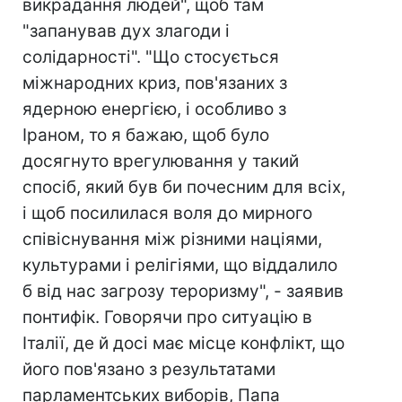
викрадання людей", щоб там
"запанував дух злагоди і
солідарності". "Що стосується
міжнародних криз, пов'язаних з
ядерною енергією, і особливо з
Іраном, то я бажаю, щоб було
досягнуто врегулювання у такий
спосіб, який був би почесним для всіх,
і щоб посилилася воля до мирного
співіснування між різними націями,
культурами і релігіями, що віддалило
б від нас загрозу тероризму", - заявив
понтифік. Говорячи про ситуацію в
Італії, де й досі має місце конфлікт, що
його пов'язано з результатами
парламентських виборів, Папа