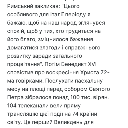
Римський закликав: "Цього
особливого для Італії періоду я
бажаю, щоб на наш народ зглянувся
спокій, щоб у тих, хто трудиться на
його благо, зміцнилося бажання
домагатися злагоди і справжнього
розвитку заради загального
процвітання". Потім Бенедикт XVI
сповістив про воскресіння Христа 72-
ма говірками. Послухати пасхальну
месу на площі перед собором Святого
Петра зібралося понад 100 тис. вірян.
104 телеканали вели пряму
трансляцію цієї події на 74 країни
світу. Це перший Великдень для