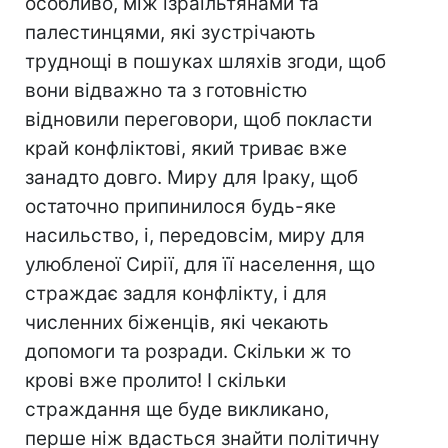
особливо, між ізраїльтянами та
палестинцями, які зустрічають
труднощі в пошуках шляхів згоди, щоб
вони відважно та з готовністю
відновили переговори, щоб покласти
край конфліктові, який триває вже
занадто довго. Миру для Іраку, щоб
остаточно припинилося будь-яке
насильство, і, передовсім, миру для
улюбленої Сирії, для її населення, що
страждає задля конфлікту, і для
численних біженців, які чекають
допомоги та розради. Скільки ж то
крові вже пролито! І скільки
страждання ще буде викликано,
перше ніж вдасться знайти політичну