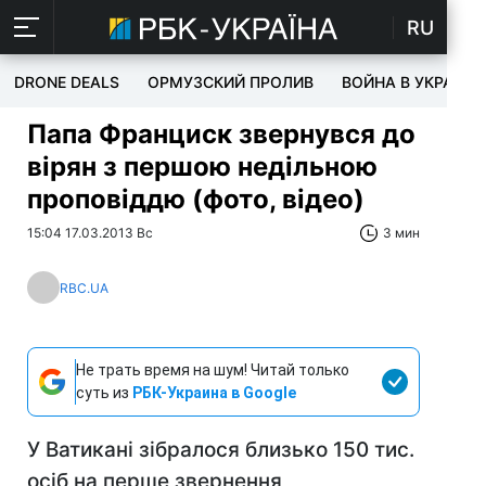
RU
DRONE DEALS
ОРМУЗСКИЙ ПРОЛИВ
ВОЙНА В УКРАИНЕ
Папа Франциск звернувся до
вірян з першою недільною
проповіддю (фото, відео)
15:04 17.03.2013 Вс
3 мин
RBC.UA
Не трать время на шум! Читай только
суть из
РБК-Украина в Google
У Ватикані зібралося близько 150 тис.
осіб на перше звернення