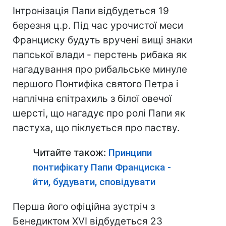
Інтронізація Папи відбудеться 19
березня ц.р. Під час урочистої меси
Франциску будуть вручені вищі знаки
папської влади - перстень рибака як
нагадування про рибальське минуле
першого Понтифіка святого Петра і
наплічна єпітрахиль з білої овечої
шерсті, що нагадує про ролі Папи як
пастуха, що піклується про паству.
Читайте також:
Принципи
понтифікату Папи Франциска -
йти, будувати, сповідувати
Перша його офіційна зустріч з
Бенедиктом XVI відбудеться 23