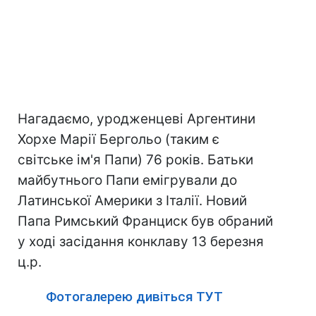
Нагадаємо, уродженцеві Аргентини
Хорхе Марії Бергольо (таким є
світське ім'я Папи) 76 років. Батьки
майбутнього Папи емігрували до
Латинської Америки з Італії. Новий
Папа Римський Франциск був обраний
у ході засідання конклаву 13 березня
ц.р.
Фотогалерею дивіться ТУТ