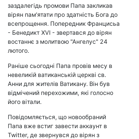
заздалегідь промови Папа закликав
вірян пам'ятати про здатність Бога до
всепрощення. Попередник Францисьа
- Бенедикт XVI - звертався до вірян
востаннє з молитвою "Ангелус" 24
лютого.
Раніше сьогодні Папа провів месу в
невеликій ватиканській церкві св.
Анни для жителів Ватикану. Він був
відмічений перехожими, які голосно
його вітали.
Повідомляється, що новообраний
Папа вже встиг завести аккаунт в
Twitter, де звернувся до вірян з