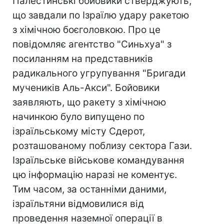
Палестинські бойовики стверджують,
що завдали по Ізраїлю удару ракетою
з хімічною боєголовкою. Про це
повідомляє агентство "Синьхуа" з
посиланням на представників
радикального угрупування "Бригади
мучеників Аль-Акси". Бойовики
заявляють, що ракету з хімічною
начинкою було випущено по
ізраїльському місту Сдерот,
розташованому поблизу сектора Гази.
Ізраїльське військове командування
цю інформацію наразі не коментує.
Тим часом, за останніми даними,
ізраїльтяни відмовилися від
проведення наземної операції в