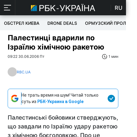
RU
ОБСТРЕЛ КИЕВА
DRONE DEALS
ОРМУЗСКИЙ ПРОЛИВ
Палестинці вдарили по
Ізраїлю хімічною ракетою
09:22 30.06.2006 Пт
1 мин
RBC.UA
Не трать время на шум! Читай только
суть из
РБК-Украина в Google
Палестинські бойовики стверджують,
що завдали по Ізраїлю удару ракетою
з хімічною боєголовкою. Про це