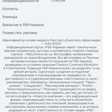
Lifestyle
конфиденциальности
Контакты
Команда
Вакансии в РБК-Украина
Разместить рекламу
Идентификатор онлайн-медиа в Реестре субъектов в сфере медиа
— R40-05347
Информационный портал «РБК-Украина» имеет трехязычную
версию (украинскую, русскую и английскую), главная страница
портала –
https://www.rbc.ua
. Фотографии, изображения
принадлежат их правообладателям. Все фотографии на Портале,
авторами которых являются журналисты РБК-Украина,
размещены на условиях лицензии Creative Commons Attribution
4.0 International. Редакция РБК-Украина может не разделять точку
зрения авторов. Оценочные суждения не подлежат
опровержению и подтверждению их правдивости. За
достоверность и содержание рекламы ответственность несет
рекламодатель. Материалы, обозначенные плашкой: "Пресс-
релизы", "Спецпроект", "Партнерский материал", "Promo",
"Благотворительность", "Резонанс" размещаются на правах
рекламы и предназначены, как правило, для лиц, достигших 21-
летнего возраста. «Новости компании» – это информационный
формат, охватывающий новости, события и объявления,
связанные с деятельностью компаний, базирующиеся на
прессрелизах, выпускаемых самими компаниями, и за которые
редакция не несет ответственности. Онлайн-медиа «РБК-