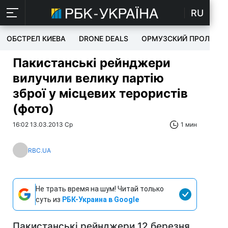
RU
ОБСТРЕЛ КИЕВА
DRONE DEALS
ОРМУЗСКИЙ ПРОЛИВ
Пакистанські рейнджери
вилучили велику партію
зброї у місцевих терористів
(фото)
16:02 13.03.2013 Ср
1 мин
RBC.UA
Не трать время на шум! Читай только
суть из
РБК-Украина в Google
Пакистанські рейнджери 12 березня