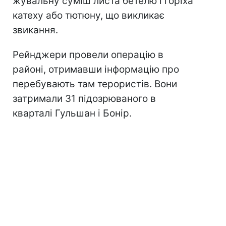
жувальну суміш листа бетелю і горіха
катеху або тютюну, що викликає
звикання.
Рейнджери провели операцію в
районі, отримавши інформацію про
перебувають там терористів. Вони
затримали 31 підозрюваного в
кварталі Гульшан і Бонір.