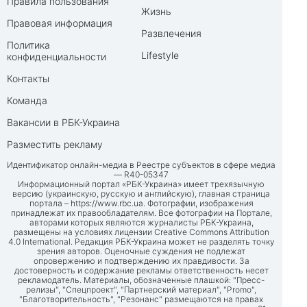
Правила пользования
Жизнь
Правовая информация
Развлечения
Политика
Lifestyle
конфиденциальности
Контакты
Команда
Вакансии в РБК-Украина
Разместить рекламу
Идентификатор онлайн-медиа в Реестре субъектов в сфере медиа
— R40-05347
Информационный портал «РБК-Украина» имеет трехязычную
версию (украинскую, русскую и английскую), главная страница
портала –
https://www.rbc.ua
. Фотографии, изображения
принадлежат их правообладателям. Все фотографии на Портале,
авторами которых являются журналисты РБК-Украина,
размещены на условиях лицензии Creative Commons Attribution
4.0 International. Редакция РБК-Украина может не разделять точку
зрения авторов. Оценочные суждения не подлежат
опровержению и подтверждению их правдивости. За
достоверность и содержание рекламы ответственность несет
рекламодатель. Материалы, обозначенные плашкой: "Пресс-
релизы", "Спецпроект", "Партнерский материал", "Promo",
"Благотворительность", "Резонанс" размещаются на правах