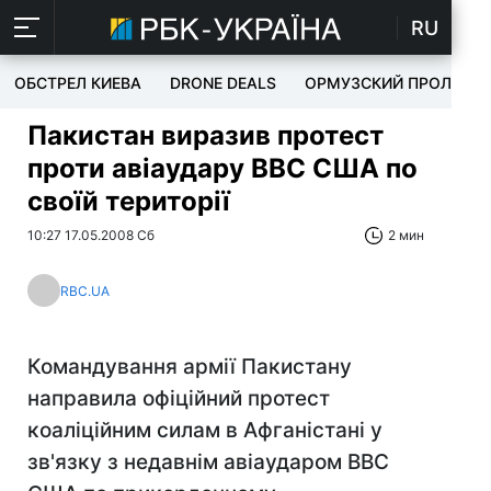
RU
ОБСТРЕЛ КИЕВА
DRONE DEALS
ОРМУЗСКИЙ ПРОЛИВ
Пакистан виразив протест
проти авіаудару ВВС США по
своїй території
10:27 17.05.2008 Сб
2 мин
RBC.UA
Командування армії Пакистану
направила офіційний протест
коаліційним силам в Афганістані у
зв'язку з недавнім авіаударом ВВС