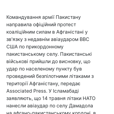
Командування армії Пакистану
направила офіційний протест
коаліційним силам в Афганістані у
зв'язку з недавнім авіаударом ВВС
США по прикордонному
пакистанському селу. Пакистанські
військові прийшли до висновку, що
удар по населеному пункту був
проведений безпілотними літаками з
території Афганістану, передає
Associated Press. У Ісламабаді
заявляють, що 14 травня літаки НАТО
нанесли авіаудар по селу Дамадола
на афгано-пакистанському кордоні, в