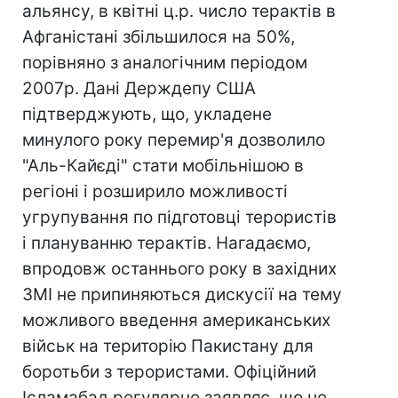
альянсу, в квітні ц.р. число терактів в
Афганістані збільшилося на 50%,
порівняно з аналогічним періодом
2007р. Дані Держдепу США
підтверджують, що, укладене
минулого року перемир'я дозволило
"Аль-Кайєді" стати мобільнішою в
регіоні і розширило можливості
угрупування по підготовці терористів
і плануванню терактів. Нагадаємо,
впродовж останнього року в західних
ЗМІ не припиняються дискусії на тему
можливого введення американських
військ на територію Пакистану для
боротьби з терористами. Офіційний
Ісламабад регулярно заявляє, що не